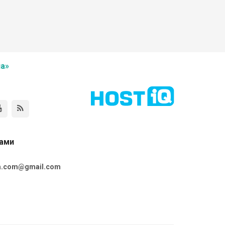
а»
нами
ta.com@gmail.com