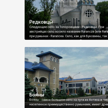
Редковцы
Следующее село за Топоровцами - Редковцы. При
австрийцах село носило название Rarancze (или Rara
при румынах - Rarancea. Село, как для Буковины, так
относительно молодое: впервые Раранче упоминает
XVIII веке.
В 1906 году в Раранче возвели необычную как для
Буковины церковь Вознесения Господня. Необычну
потому что в нетипичном для храмовой архитектур
Западной Украины стиле модерн.
Бояны
Бояны - самое большое село на пути из Хотина в Че
населенное преимущественно румынами, имеет др