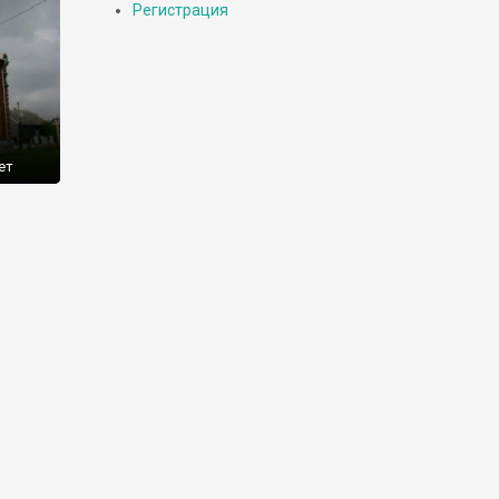
Регистрация
ет
десь
я
о
ворье
ом