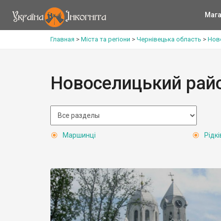
Мага
Главная
>
Міста та регіони
>
Чернівецька область
>
Нов
Новоселицький рай
Маршинці
Рідкі