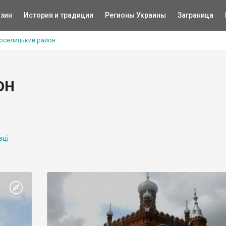
зин
История и традиции
Регионы Украины
Заграница
оселицький район
он
вці