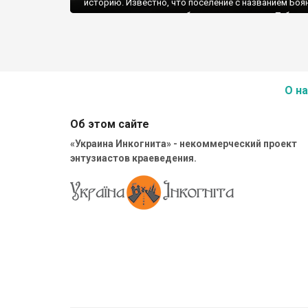
историю. Известно, что поселение с названием Боян
тогда принадлежало собственнику по имени Тебуч,
существовало уже в конце XIV века. Его дети, Петр
Елена, получили от молдавского господаря Алекса
Доброго акт о подтверждении владения частью Боя
О на
Об этом сайте
«Украина Инкогнита» - некоммерческий проект
энтузиастов краеведения.