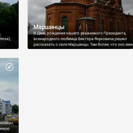
Маршинцы
В День рождения нашего уважаемого Президента,
ncza),
всенародного любимца Виктора Януковича решил
рассказать о селе Маршинцы. Тем более, что оно име
ся в
непосредственное отношение к сегодняшнему дню. З
родилась самая яркая эстрадная звезда Советского
Союза, народная артистка Украины и Молдавии Софи
Ротару, которая сегодня будет петь в Ялте для нашег
ю,
Многоуважаемого вместе с 28 другими настоящими
ы
звездами эстрады Великого Могучего. Семейное под
Ротару находится почти на въезде в село в небольш
переулке Чапаева.
рновцы,
евнюю