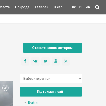
Места
Природа
Галереи
О нас
uk
ru
en
Станьте нашим автором
Підтримати сайт
Войти