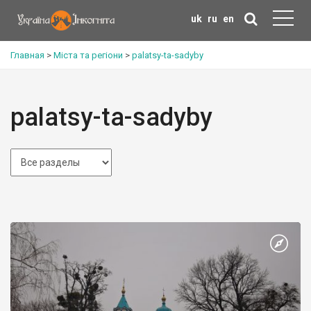
uk
ru
en
Главная
>
Міста та регіони
>
palatsy-ta-sadyby
palatsy-ta-sadyby