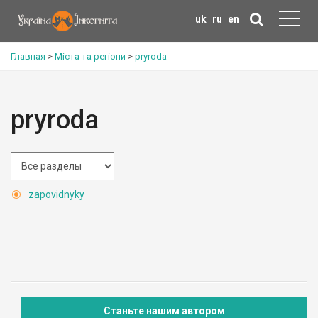
uk
ru
en
Главная
>
Міста та регіони
>
pryroda
pryroda
zapovidnyky
Станьте нашим автором