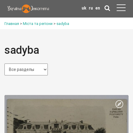
uk
ru
en
Главная
>
Міста та регіони
>
sadyba
sadyba