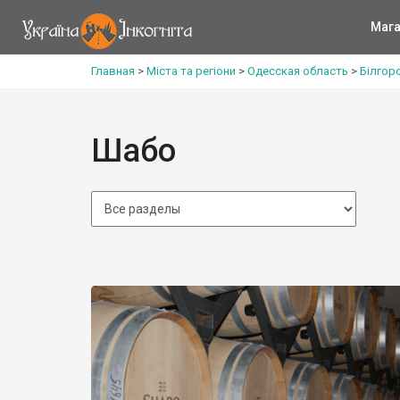
Мага
Главная
>
Міста та регіони
>
Одесская область
>
Білгор
Шабо