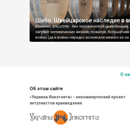
Шабо. Швейцарское наследие в в
Конечно, алкоголь - бич человеческой цивилизации.
загубил человеческих жизней, пожалуй, больше чем
войны (да и войны нередко возникали именно из-за
алкоголя).
О на
Об этом сайте
«Украина Инкогнита» - некоммерческий проект
энтузиастов краеведения.