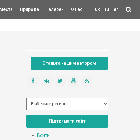
Места
Природа
Галереи
О нас
uk
ru
en
Станьте нашим автором
Підтримати сайт
Войти