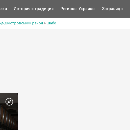
зин
История и традиции
Регионы Украины
Заграница
од-Дністровський район
>
Шабо