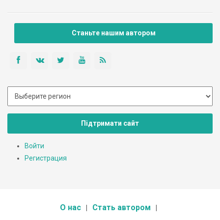
Екатерина. Отец взял новую жену, но и сам долго не прожил -
умер в 1825 году. В 11 лет Тарас Шевченко уже был круглым
сиротой.
Станьте нашим автором
Підтримати сайт
Войти
Регистрация
О нас
Стать автором