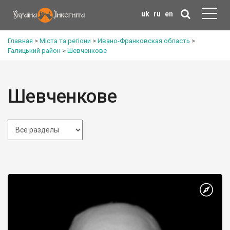
uk
ru
en
Главная
>
Міста та регіони
>
Ивано-Франковская область
>
Галицький район
>
Шевченкове
Шевченкове