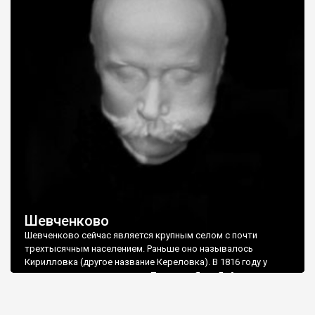
Шевченково
Шевченково сейчас является крупным селом с почти
трехтысячным населением. Раньше оно называлось
Кирилловка (другое название Кереловка). В 1816 году у
кирилловского крестьянина Тетерюка Яким Бойко купил для
своего зятя Григория Шевченко старый дом. В этом доме и
вырос Тарас Шевченко. В 1823 году умерла мать Тараса -