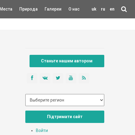
Места
Природа
Галереи
О нас
uk
ru
en
Станьте нашим автором
Підтримати сайт
Войти