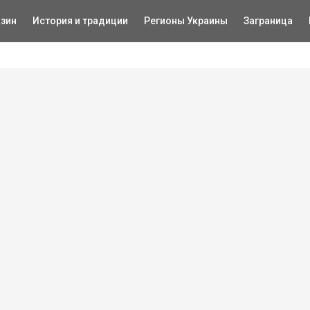
зин
История и традиции
Регионы Украины
Заграница