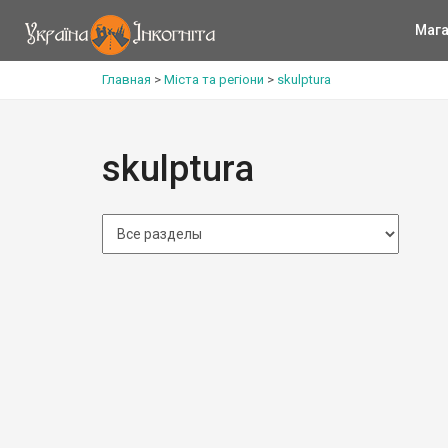
Мага
Главная
>
Міста та регіони
>
skulptura
skulptura