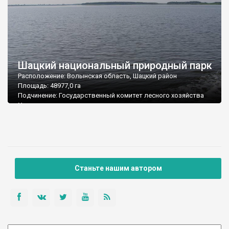
Шацкий национальный природный парк
Расположение: Волынская область, Шацкий район
Площадь: 48977,0 га
Подчинение: Государственный комитет лесного хозяйства
Украины
Почтовый адрес: 44021, Волынская обл., Шацкий р-н, с.
Свитязь, ул. Жовтневая
Тел./факс: (03355) 2-32-76; 2-30-43
E-mail: shpark@sh.lt.ukrtel.ne
Станьте нашим автором