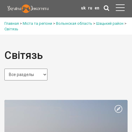
uk
ru
en
Главная
>
Міста та регіони
>
Волынская область
>
Шацький район
>
Світязь
Світязь