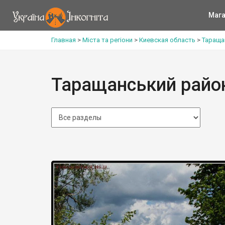
Мага
Главная
>
Міста та регіони
>
Киевская область
>
Тараща
Таращанський райо