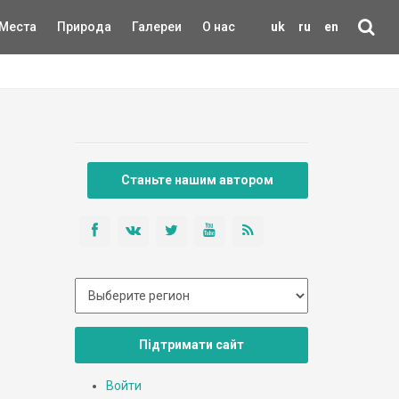
Места
Природа
Галереи
О нас
uk
ru
en
Станьте нашим автором
Підтримати сайт
Войти