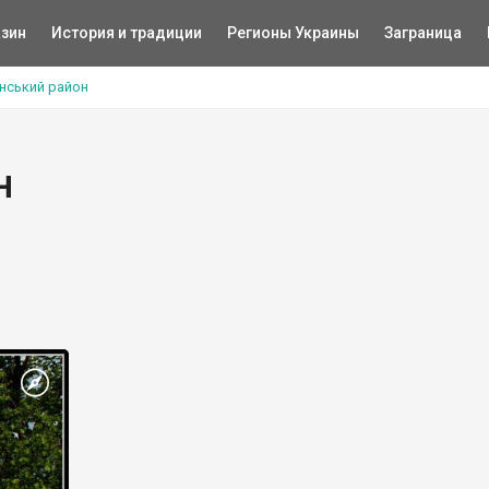
зин
История и традиции
Регионы Украины
Заграница
нський район
н