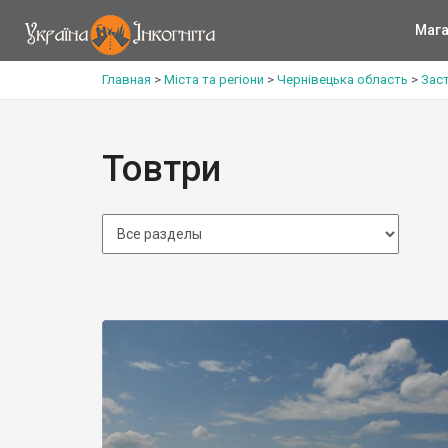
Мага
Главная
>
Міста та регіони
>
Чернівецька область
>
Зас
Товтри