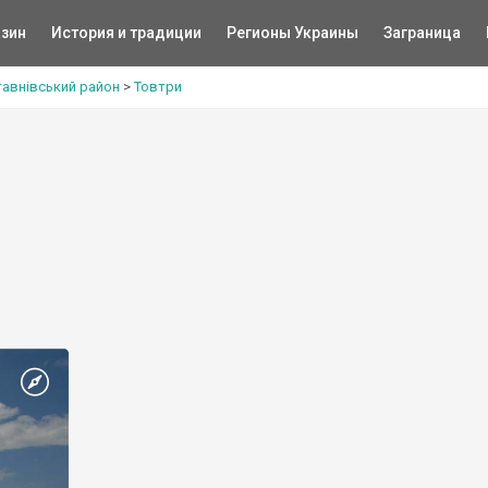
зин
История и традиции
Регионы Украины
Заграница
тавнівський район
>
Товтри