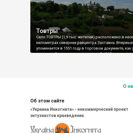
Товтры
Село ТОВТРЫ (1,9 тыс. жителей) расположено в нес
километрах севернее райцентра Заставна. Впервые
упоминается в 1551 году в торговом документе, как
развитое буковинское поселение. В 1868 году в сел
заложен фундамент культурно-образовательного
общества «Русская беседа», целью которого было
просвещение украинского народа на Буковине и по
бедным ученикам народных школ.
О на
Об этом сайте
«Украина Инкогнита» - некоммерческий проект
энтузиастов краеведения.