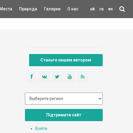
Места
Природа
Галереи
О нас
uk
ru
en
Станьте нашим автором
Підтримати сайт
Войти