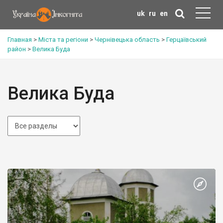
uk
ru
en
Главная
>
Міста та регіони
>
Чернівецька область
>
Герцаївський
район
>
Велика Буда
Велика Буда