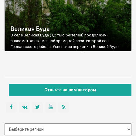
Великая Буда
В селе Великая Буда (1,2 тыс. жителей) продолжим
знакомство с каменной храмовой архитектурой сел
Герцаевского района. Успенская церковь в Великой Буде
появилась значительно позже храма Рождества в соседних
Байраках. Она построена в 1794 году из камня братьями
Константином и Ильей Холбан и кроме типичных для
Буковины элементов украино-румынской архитектуры
содержит отдельные черты византийской и галицко-
волынской школы храмового зодчества.
Станьте нашим автором