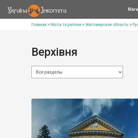
Мага
Главная
>
Міста та регіони
>
Житомирская область
>
Ру
Верхівня