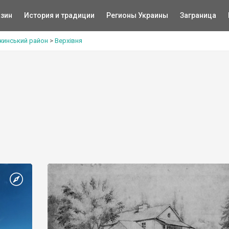
зин
История и традиции
Регионы Украины
Заграница
жинський район
>
Верхівня