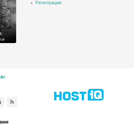
Регистрация
4.
гся
а»
нами