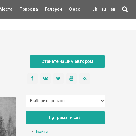
Места
Природа
Галереи
О нас
uk
ru
en
Станьте нашим автором
Підтримати сайт
Войти