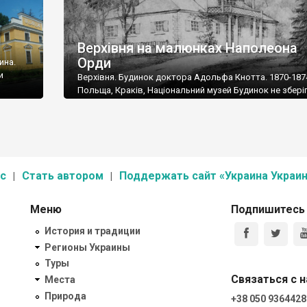
Верхівня на малюнках Наполеона
Орди
ина.
и
Верхівня. Будинок доктора Адольфа Кнотта. 1870-187
Польща, Краків, Національний музей Будинок не збері
с
Стать автором
Поддержать сайт «Украина Украин
Меню
Подпишитесь
История и традиции
Регионы Украины
Туры
Связаться с 
Места
Природа
+38 050 9364428