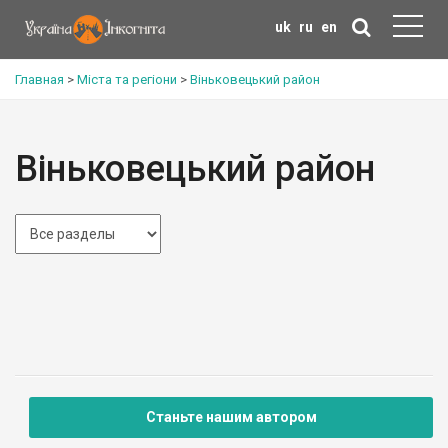
uk
ru
en
Главная
>
Міста та регіони
>
Віньковецький район
Віньковецький район
Станьте нашим автором