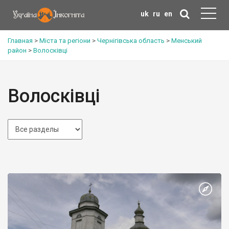
uk
ru
en
Главная
>
Міста та регіони
>
Чернігівська область
>
Менський
район
>
Волосківці
Волосківці