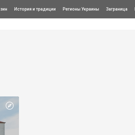
зин
История и традиции
Регионы Украины
Заграница