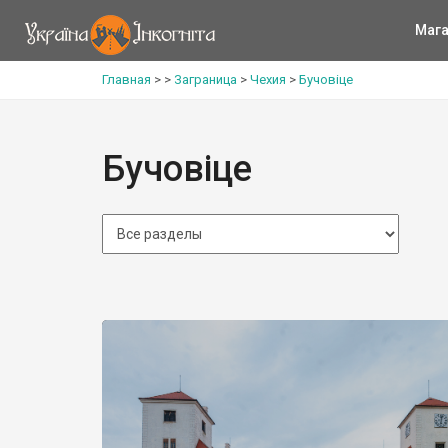
Мага
Главная
>
>
Заграница
>
Чехия
>
Бучовіце
Бучовіце