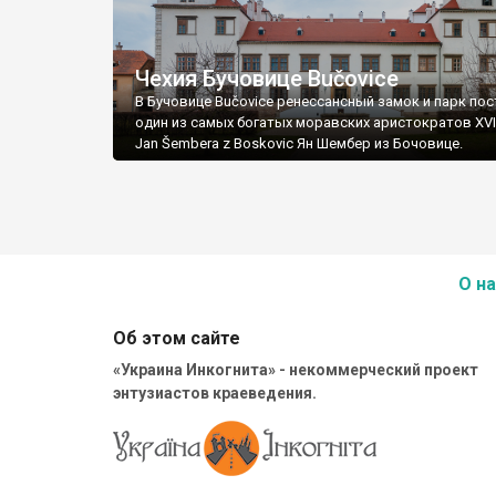
Чехия Бучовице Bučovice
В Бучовице Bučovice ренессансный замок и парк по
один из самых богатых моравских аристократов XVI
Jan Šembera z Boskovic Ян Шембер из Бочовице.
О на
Об этом сайте
«Украина Инкогнита» - некоммерческий проект
энтузиастов краеведения.