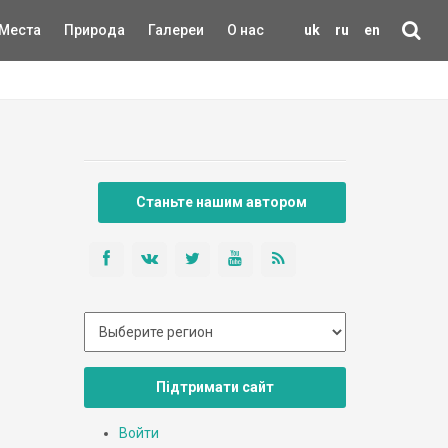
Места
Природа
Галереи
О нас
uk
ru
en
Станьте нашим автором
Підтримати сайт
Войти