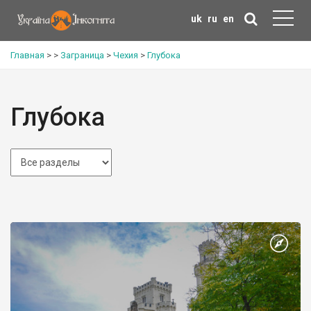
uk
ru
en
Главная
>
>
Заграница
>
Чехия
>
Глубока
Глубока