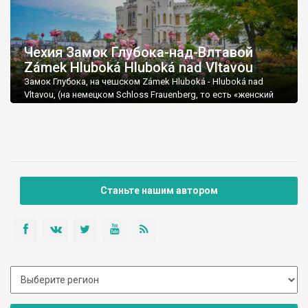
Чехия Замок Глубока-над-Влтавой
Zámek Hluboká Hluboká nad Vltavou
Замок Глубока, на чешском Zámek Hluboká - Hluboká nad
Vltavou, (на немецком Schloss Frauenberg, то есть «женский
замок») - дворец, расположенный на реке Влтава в Богемии.
Станьте нашим автором