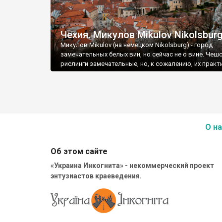
Чехия. Микулов Mikulov Nikolsbur
Микулов Mikulov (на немецком Nikolsburg) - город
замечательных белых вин, но сейчас не о вине. Чеш
рислинги замечательные, но, к сожалению, их практ
не встретишь за пределами страны.
О на
Об этом сайте
«Украина Инкогнита» - некоммерческий проект
энтузиастов краеведения.