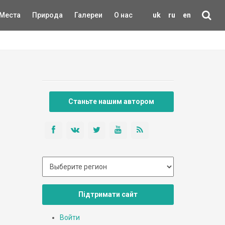
Места
Природа
Галереи
О нас
uk
ru
en
Станьте нашим автором
Підтримати сайт
Войти