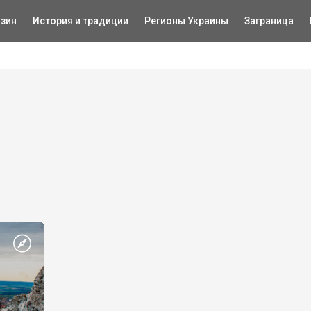
зин
История и традиции
Регионы Украины
Заграница