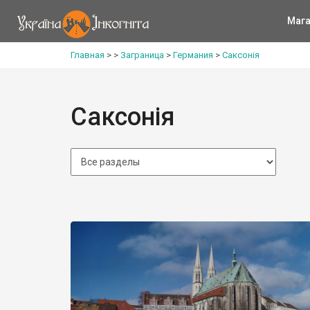
Мага
Главная
>
>
Заграница
>
Германия
>
Саксонія
Саксонія