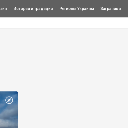
зин
История и традиции
Регионы Украины
Заграница