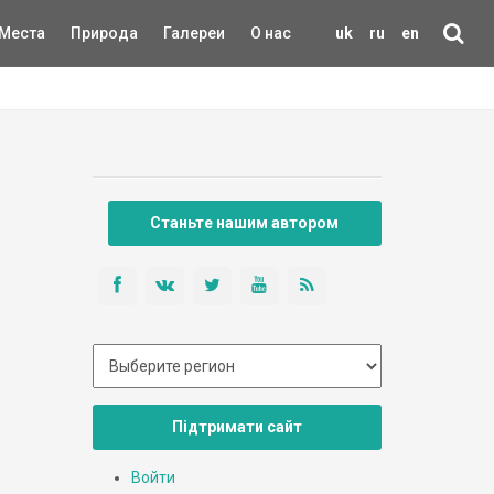
Места
Природа
Галереи
О нас
uk
ru
en
Станьте нашим автором
Підтримати сайт
Войти