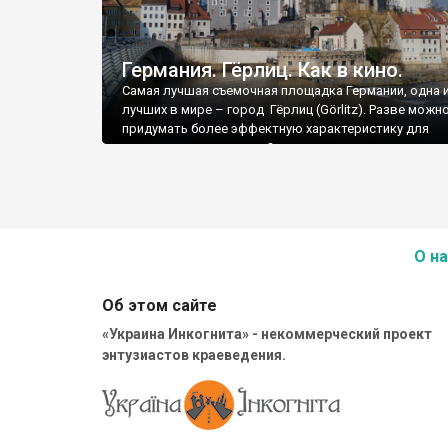
Германия. Гёрлиц. Как в кино.
Самая лучшая съемочная площадка Германии, одна 
лучших в мире – город Гёрлиц (Görlitz). Разве можн
придумать более эффектную характеристику для
туристического города?
О на
Об этом сайте
«Украина Инкогнита» - некоммерческий проект
энтузиастов краеведения.