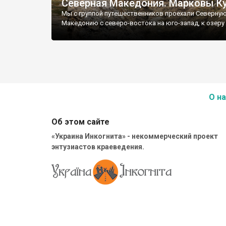
Северная Македония. Марковы К
Мы с группой путешественников проехали Северну
Македонию с северо-востока на юго-запад, к озеру
О на
Об этом сайте
«Украина Инкогнита» - некоммерческий проект
энтузиастов краеведения.