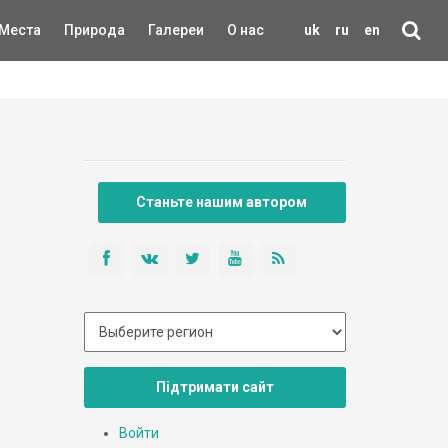
Места
Природа
Галереи
О нас
uk
ru
en
Станьте нашим автором
Підтримати сайт
Войти