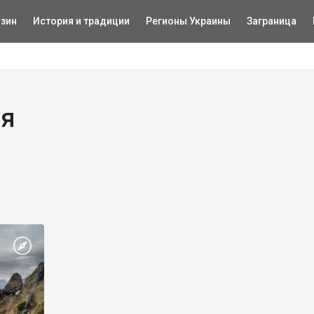
зин
История и традиции
Регионы Украины
Заграница
ия