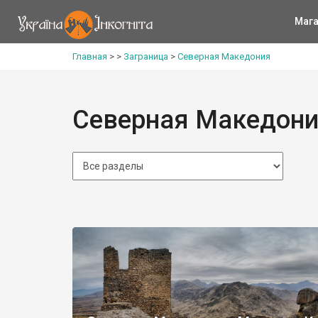
Мага
Главная
>
>
Заграница
>
Северная Македония
Северная Македон