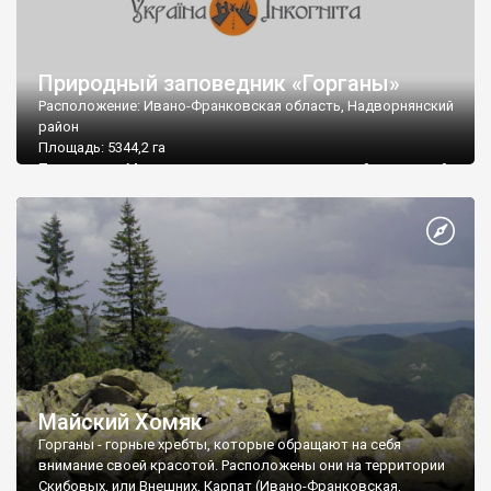
Природный заповедник «Горганы»
Расположение: Ивано-Франковская область, Надворнянский
район
Площадь: 5344,2 га
Подчинение: Министерство охраны окружающей природной
среды Украины
Почтовый адрес: 78400, Ивано-Франковская область, г.
Надворная, ул. Комарова, 7
Тел/факс: (03475) 2 04 82, 2 04 80
Е-mail: gorgany@nadvirna.com.ua
Майский Хомяк
Горганы - горные хребты, которые обращают на себя
внимание своей красотой. Расположены они на территории
Скибовых, или Внешних, Карпат (Ивано-Франковская,