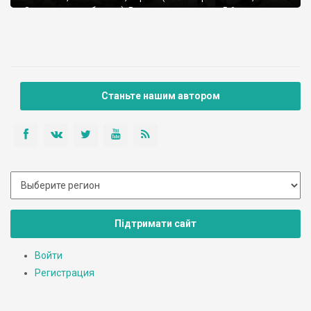
Закарпатская области). Всего насчитывается 5-6
практически параллельных хребтов (шириной до 40 км,
длиной около 75 км), перерезанных глубокими долинами
многочисленных рек. Южная граница Горган проходит по
Главному Водораздельному Хребту (отделяет реки
бассейнов Днестра и Дуная). На юго-западе соседом Горган
является высочайший хребет Украинских Карпат -
Станьте нашим автором
Черногора.
Підтримати сайт
Войти
Регистрация