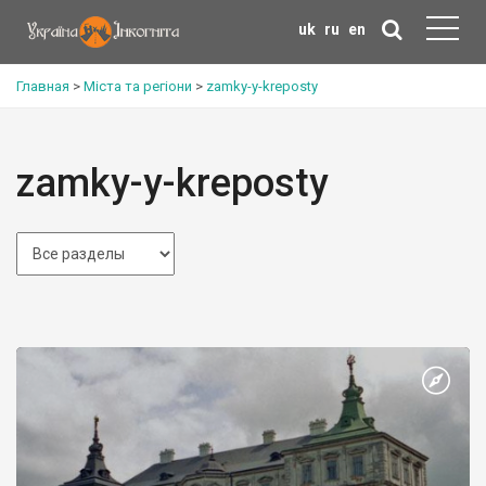
uk
ru
en
Главная
>
Міста та регіони
>
zamky-y-kreposty
zamky-y-kreposty