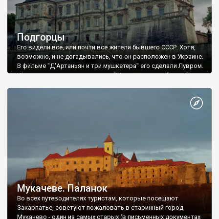
Подгорцы
Его видели все, или почти все жители бывшего СССР. Хотя,
возможно, и не догадывались, что он расположен в Украине.
В фильме "Д'Артаньян и три мушкетера" его сделали Лувром.
Именно здесь проходили части "Марлезонского балета" и
именно сюда Д'Артаньян доставил подвески от герцога
Бекингема. Фильм стал настоящим блокбастером. Десятки (а
возможно и сотни) миллионов зрителей сопереживали
героям фильма и были уверены, что это средневековая
Франция.
Мукачеве. Паланок
Во всех путеводителях туристам, которые посещают
Закарпатье, советуют пожаловать в старинный город
Мукачево - один из самых старых (в письменных документах