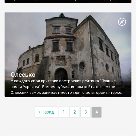
он впервые вспоминается в ІХ в.) и наиболее
интернациональных городов Украины. О самом Мукачеве
можно говорить очень долго - без сомнения это жемчужина
украинской урбоистории - но это тема другого рассказа, а
жемчужиной самого Мукачева является его замок -
"Паланок", и грех, побывав в Мукачевом не посетить этот
памятник истории и военной архитектуры.
Олесько
У каждого свои критерии построения рейтинга "Лучшие
замки Украины". В моем субъективном рейтинге замков
Олесский замок занимает место где-то во второй пятерке.
Реально конкурировать с "монстрами" этого рейтинга:
Каменцем, Хотином, Паланком, Судаком, Белгород-
Днестровским ему сложно - не та весовая категория. Но
« Назад
1
2
3
4
одного факта рождения в замке выдающегося польского
короля Яна ІІІ Собеского достаточно, чтобы поставить замок
в один ряд с самыми выдающимися архитектурными
достопримечательностями Украины.