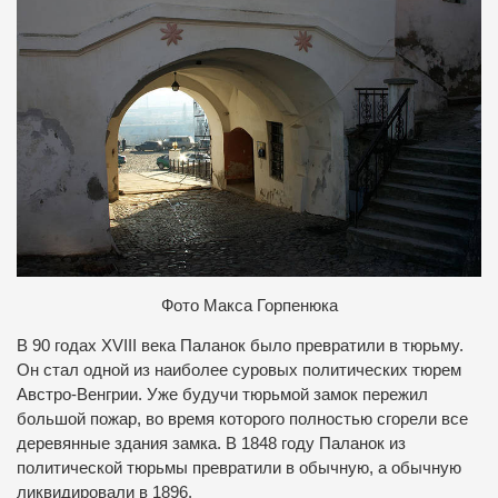
Фото Макса Горпенюка
В 90 годах XVIII века Паланок было превратили в тюрьму.
Он стал одной из наиболее суровых политических тюрем
Австро-Венгрии. Уже будучи тюрьмой замок пережил
большой пожар, во время которого полностью сгорели все
деревянные здания замка. В 1848 году Паланок из
политической тюрьмы превратили в обычную, а обычную
ликвидировали в 1896.