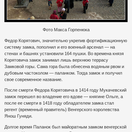
Фото Макса Горпенюка
Федор Корятович, значительно укрепив фортификационную
систему замка, пополнил и его военный арсенал — на
стенах и башнях установили 164 пушки. Во времена князя
Корятовича замок занимал лишь верхнюю террасу
Замковой горы. Сама гора была обнесена водяным рвом и
дубовым частоколом — паланком. Тогда замок и получил
свое современное название.
После смерти Федора Корятовича в 1414 году Мукачевский
замок перешел во владение его вдове — княгине Ольге, а
после ее смерти в 1418 году обладателем замка стал
регент (временный правитель) Венгерского королевства
Янош Гуняди.
Долгое время Паланок был майоратным замком венгерской