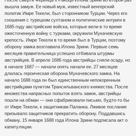
вышла замуж. Ее новый муж, известный венгерский
политик Имре Текели, был сторонником Турции. Через его
сношения с турецким султаном и политические интриги в
1685 году австрийские войска, которые вели в то время
ожесточенную войну с турками, окружили Мукачевскую
крепость. Имре Текели в то время был в Турции, поэтому
оборону замка возглавила Илона Зрини. Первые семь
месяцев правительница успешно отбивала штурмы
австрийцев. В апреле 1686 года австрийцы сняли осаду, но
в начале 1687 — начали опять начали ее. 27 месяцев
длилась героическая оборона Мукачевского замка. На
начало 1688 года он был единственным непокоренным
австрийцами пунктом Трансильванского княжества. После
множества напрасных попыток взять замок, австрийцы
пошли на обман — они сфабриковали письмо, будто-то бы
от Имре Текели, к защитникам Паланка. Лживое послание
призывало защитников прекратить оборону. Поддавшись
обману, 15 января 1688 года Илона Зрини подписала акт о
капитуляции.