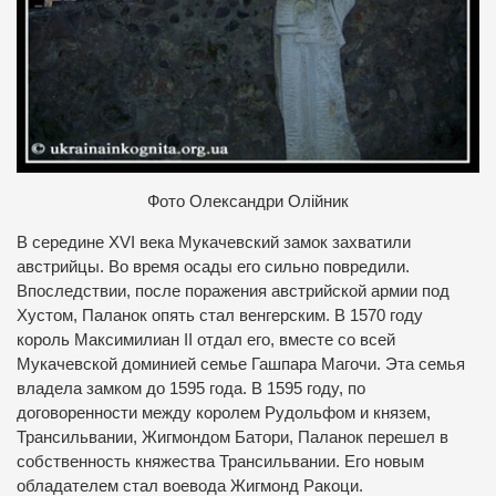
Фото Олександри Олійник
В середине XVI века Мукачевский замок захватили
австрийцы. Во время осады его сильно повредили.
Впоследствии, после поражения австрийской армии под
Хустом, Паланок опять стал венгерским. В 1570 году
король Максимилиан ІІ отдал его, вместе со всей
Мукачевской доминией семье Гашпара Магочи. Эта семья
владела замком до 1595 года. В 1595 году, по
договоренности между королем Рудольфом и князем,
Трансильвании, Жигмондом Батори, Паланок перешел в
собственность княжества Трансильвании. Его новым
обладателем стал воевода Жигмонд Ракоци.