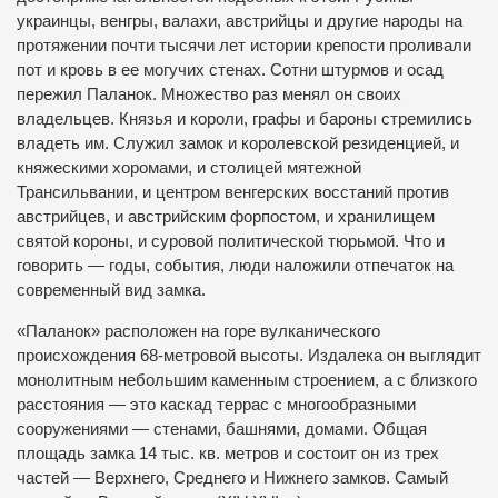
украинцы, венгры, валахи, австрийцы и другие народы на
протяжении почти тысячи лет истории крепости проливали
пот и кровь в ее могучих стенах. Сотни штурмов и осад
пережил Паланок. Множество раз менял он своих
владельцев. Князья и короли, графы и бароны стремились
владеть им. Служил замок и королевской резиденцией, и
княжескими хоромами, и столицей мятежной
Трансильвании, и центром венгерских восстаний против
австрийцев, и австрийским форпостом, и хранилищем
святой короны, и суровой политической тюрьмой. Что и
говорить — годы, события, люди наложили отпечаток на
современный вид замка.
«Паланок» расположен на горе вулканического
происхождения 68-метровой высоты. Издалека он выглядит
монолитным небольшим каменным строением, а с близкого
расстояния — это каскад террас с многообразными
сооружениями — стенами, башнями, домами. Общая
площадь замка 14 тыс. кв. метров и состоит он из трех
частей — Верхнего, Среднего и Нижнего замков. Самый