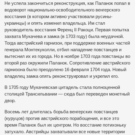
Не успела закончиться реконструкция, как Паланок попал в
водоворот национально-освободительного венгерского
восстания (в котором активно участвовали русины-
украинцы) и опять изменил владельца. Им стал
руководитель восстания Ференц ІІ Ракоци. Первая попытка
захвата Мукачева и замка (в 1703 году) была неудачной.
Тогда австрийский гарнизон, при поддержке военных частей
генерала Монтекуколли, отбил нападение повстанцев и
вытеснил их из города. Но в ноябре 1703 года повстанцы во
второй раз окружили Паланок. Сопротивление австрийского
гарнизона было преодолено 16 февраля 1704 года. Новый
владелец замка опять реконструировал и укрепил его.
В 1705 году Мукачевская цитадель стала полноценной
столицей Трансильвании — сюда был переведен монетный
двор.
Восемь лет длителась борьба венгерских повстанцев
(куруцов) против австрийского порабощения, и все это
время Паланок был их центром. Но восстание потихоньку
затухало. Австрийцы захватывали все новые территории