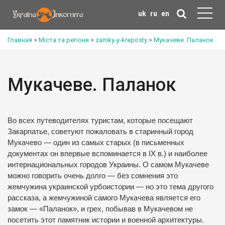
uk
ru
en
Главная
>
Міста та регіони
>
zamky-y-kreposty
>
Мукачеве. Паланок
Мукачеве. Паланок
Во всех путеводителях туристам, которые посещают
Закарпатье, советуют пожаловать в старинный город
Мукачево — один из самых старых (в письменных
документах он впервые вспоминается в ІХ в.) и наиболее
интернациональных городов Украины. О самом Мукачеве
можно говорить очень долго — без сомнения это
жемчужина украинской урбоистории — но это тема другого
рассказа, а жемчужиной самого Мукачева является его
замок — «Паланок», и грех, побывав в Мукачевом не
посетить этот памятник истории и военной архитектуры.