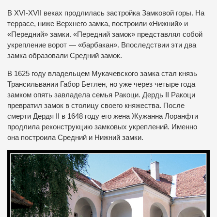
В XVI-XVII веках продлилась застройка Замковой горы. На
террасе, ниже Верхнего замка, построили «Нижний» и
«Передний» замки. «Передний замок» представлял собой
укрепление ворот — «барбакан». Впоследствии эти два
замка образовали Средний замок.
В 1625 году владельцем Мукачевского замка стал князь
Трансильвании Габор Бетлен, но уже через четыре года
замком опять завладела семья Ракоци. Дердь ІІ Ракоци
превратил замок в столицу своего княжества. После
смерти Дердя II в 1648 году его жена Жужанна Лоранфти
продлила реконструкцию замковых укреплений. Именно
она построила Средний и Нижний замки.