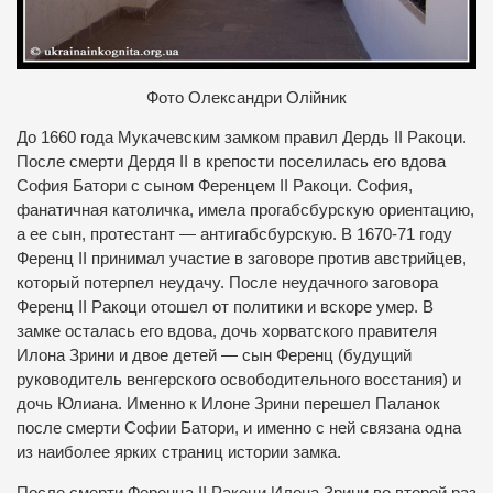
Фото Олександри Олійник
До 1660 года Мукачевским замком правил Дердь ІІ Ракоци.
После смерти Дердя ІІ в крепости поселилась его вдова
София Батори с сыном Ференцем ІІ Ракоци. София,
фанатичная католичка, имела прогабсбурскую ориентацию,
а ее сын, протестант — антигабсбурскую. В 1670-71 году
Ференц ІІ принимал участие в заговоре против австрийцев,
который потерпел неудачу. После неудачного заговора
Ференц ІІ Ракоци отошел от политики и вскоре умер. В
замке осталась его вдова, дочь хорватского правителя
Илона Зрини и двое детей — сын Ференц (будущий
руководитель венгерского освободительного восстания) и
дочь Юлиана. Именно к Илоне Зрини перешел Паланок
после смерти Софии Батори, и именно с ней связана одна
из наиболее ярких страниц истории замка.
После смерти Ференца ІІ Ракоци Илона Зрини во второй раз