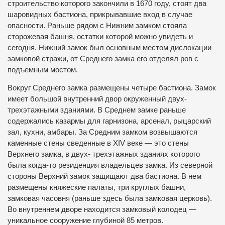
строительство которого закончили в 1670 году, стоят два
шаровидных бастиона, прикрывавшие вход в случае
опасности. Раньше рядом с Нижним замком стояла
сторожевая башня, остатки которой можно увидеть и
сегодня. Нижний замок был основным местом дислокации
замковой стражи, от Среднего замка его отделял ров с
подъемным мостом.
Вокруг Среднего замка размещены четыре бастиона. Замок
имеет большой внутренний двор окруженный двух-
трехэтажными зданиями. В Среднем замке раньше
содержались казармы для гарнизона, арсенал, рыцарский
зал, кухни, амбары. За Средним замком возвышаются
каменные стены сведенные в ХІV веке — это стены
Верхнего замка, в двух- трехэтажных зданиях которого
была когда-то резиденция владельцев замка. Из северной
стороны Верхний замок защищают два бастиона. В нем
размещены княжеские палаты, три круглых башни,
замковая часовня (раньше здесь была замковая церковь).
Во внутреннем дворе находится замковый колодец —
уникальное сооружение глубиной 85 метров.