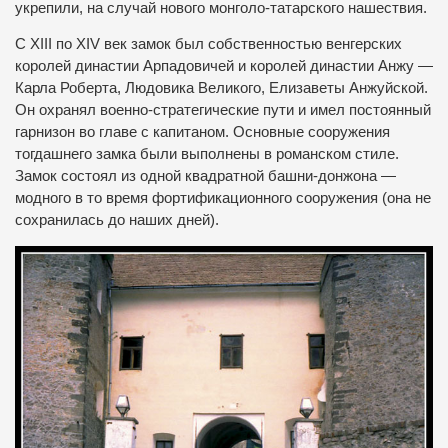
укрепили, на случай нового монголо-татарского нашествия.
С ХІІІ по ХІV век замок был собственностью венгерских
королей династии Арпадовичей и королей династии Анжу —
Карла Роберта, Людовика Великого, Елизаветы Анжуйской.
Он охранял военно-стратегические пути и имел постоянный
гарнизон во главе с капитаном. Основные сооружения
тогдашнего замка были выполнены в романском стиле.
Замок состоял из одной квадратной башни-донжона —
модного в то время фортификационного сооружения (она не
сохранилась до наших дней).