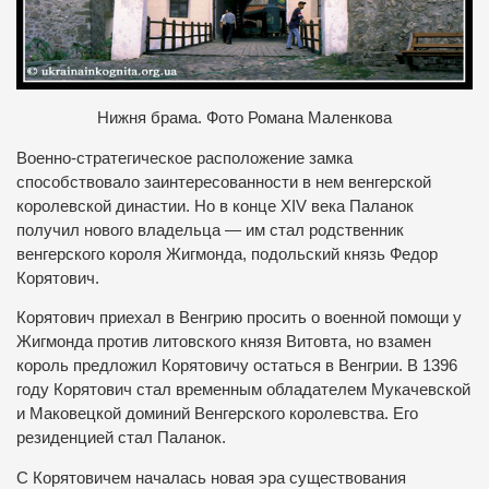
Нижня брама. Фото Романа Маленкова
Военно-стратегическое расположение замка
способствовало заинтересованности в нем венгерской
королевской династии. Но в конце ХIV века Паланок
получил нового владельца — им стал родственник
венгерского короля Жигмонда, подольский князь Федор
Корятович.
Корятович приехал в Венгрию просить о военной помощи у
Жигмонда против литовского князя Витовта, но взамен
король предложил Корятовичу остаться в Венгрии. В 1396
году Корятович стал временным обладателем Мукачевской
и Маковецкой доминий Венгерского королевства. Его
резиденцией стал Паланок.
С Корятовичем началась новая эра существования