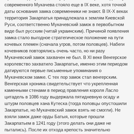
современного Мукачева стояло еще в ІХ веке, хотя точной
даты основания замка современники не знают. В ІХ-Х веках
территория Закарпатья принадлежала к землям Киевской
Руси, соответственно Мукачевский замок в первобытном
виде был русским (читай украинским). Причиной появления
замка стало выгодное стратегическое положение на пути
кочевых племен (сначала угров, потом половцев). Набеги
кочевников повторялись очень часто, но ни разу
Мукачевский замок захвачен не был. В ХІ веке Венгерское
королевство захватило Закарпатье, именно этим периодом
датируются первые письменные упоминания о
Мукачевском замке. С тех пор замок стал венгерским.
Венгерская хроника свидетельствует что укрепленная
каменными стенами в период правления короля Ласло
цитадель в 1086 году выдержала пятидневную осаду и
штурм половцев хана Кутеска (тогда половцы опустошили
Закарпатье, но Мукачевский замок взять не смогли). Не
взяли замок даже орды Батыя, которые прошли
Закарпатьем в 1241 году (этого делать они даже не
пытались). После их отхода крепость значительно