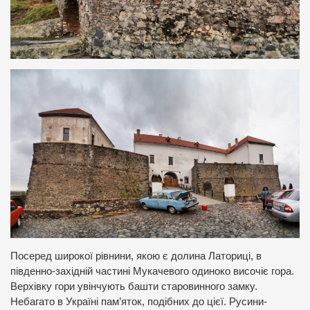
Посеред широкої рівнини, якою є долина Латориці, в
південно-західній частині Мукачевого одиноко височіє гора.
Верхівку гори увінчують башти старовинного замку.
Небагато в Україні пам’яток, подібних до цієї. Русини-