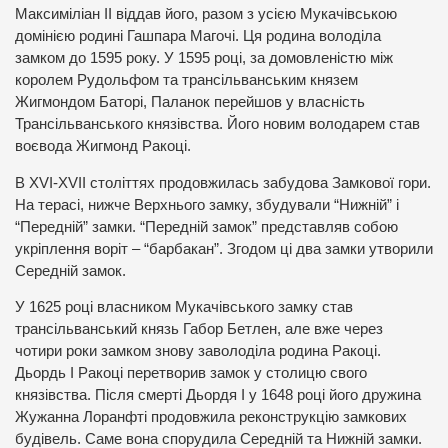
Максиміліан ІІ віддав його, разом з усією Мукачівською
домінією родині Гашпара Магочі. Ця родина володіла
замком до 1595 року. У 1595 році, за домовленістю між
королем Рудольфом та трансільванським князем
Жигмондом Баторі, Паланок перейшов у власність
Трансільванського князівства. Його новим володарем став
воєвода Жигмонд Ракоці.
В XVI-XVII століттях продовжилась забудова Замкової гори.
На терасі, нижче Верхнього замку, збудували “Нижній” і
“Передній” замки. “Передній замок” представляв собою
укріплення воріт – “барбакан”. Згодом ці два замки утворили
Середній замок.
У 1625 році власником Мукачівського замку став
трансільванський князь Габор Бетлен, але вже через
чотири роки замком знову заволоділа родина Ракоці.
Дьордь І Ракоці перетворив замок у столицю свого
князівства. Після смерті Дьордя І у 1648 році його дружина
Жужанна Лоранфті продовжила реконструкцію замкових
будівель. Саме вона спорудила Середній та Нижній замки.