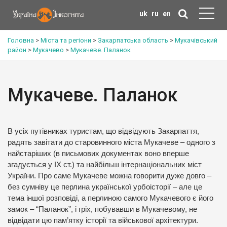
uk
ru
en
Головна
>
Міста та регіони
>
Закарпатська область
>
Мукачівський
район
>
Мукачево
>
Мукачеве. Паланок
Мукачеве. Паланок
В усіх путівниках туристам, що відвідують Закарпаття,
радять завітати до старовинного міста Мукачеве – одного з
найстаріших (в письмових документах воно вперше
згадується у ІХ ст.) та найбільш інтернаціональних міст
України. Про саме Мукачеве можна говорити дуже довго –
без сумніву це перлина української урбоісторії – але це
тема іншої розповіді, а перлиною самого Мукачевого є його
замок – “Паланок”, і гріх, побувавши в Мукачевому, не
відвідати цю пам’ятку історії та військової архітектури.