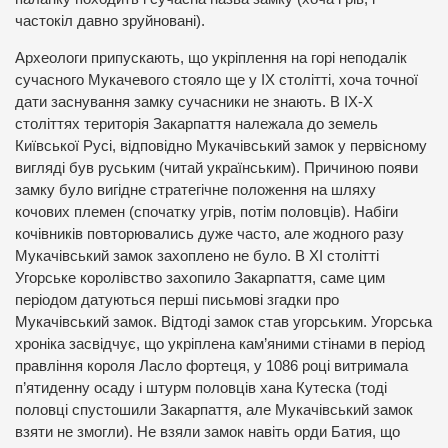
частокіл давно зруйновані).
Археологи припускають, що укріплення на горі неподалік
сучасного Мукачевого стояло ще у ІХ столітті, хоча точної
дати заснування замку сучасники не знають. В ІХ-Х
століттях територія Закарпаття належала до земель
Київської Русі, відповідно Мукачівський замок у первісному
вигляді був руським (читай українським). Причиною появи
замку було вигідне стратегічне положення на шляху
кочових племен (спочатку угрів, потім половців). Набіги
кочівників повторювались дуже часто, але жодного разу
Мукачівський замок захоплено не було. В ХІ столітті
Угорське королівство захопило Закарпаття, саме цим
періодом датуються перші письмові згадки про
Мукачівський замок. Відтоді замок став угорським. Угорська
хроніка засвідчує, що укріплена кам’яними стінами в період
правління короля Ласло фортеця, у 1086 році витримала
п’ятиденну осаду і штурм половців хана Кутеска (тоді
половці спустошили Закарпаття, але Мукачівський замок
взяти не змогли). Не взяли замок навіть орди Батия, що