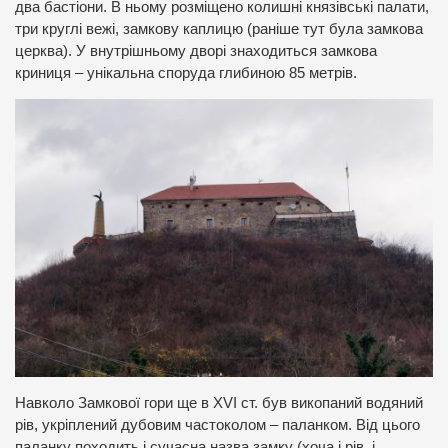
два бастіони. В ньому розміщено колишні князівські палати,
три круглі вежі, замкову каплицю (раніше тут була замкова
церква). У внутрішньому дворі знаходиться замкова
криниця – унікальна споруда глибиною 85 метрів.
Навколо Замкової гори ще в XVI ст. був викопаний водяний
рів, укріплений дубовим частоколом – паланком. Від цього
паланку походить і сучасна назва замку (хоча і рів, і