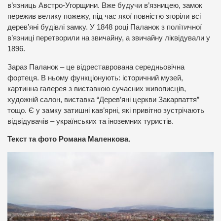
в’язниць Австро-Угорщини. Вже будучи в’язницею, замок
пережив велику пожежу, під час якої повністю згоріли всі
дерев’яні будівлі замку. У 1848 році Паланок з політичної
в’язниці перетворили на звичайну, а звичайну ліквідували у
1896.
Зараз Паланок – це відреставрована середньовічна
фортеця. В ньому функціонують: історичний музей,
картинна галерея з виставкою сучасних живописців,
художній салон, виставка “Дерев’яні церкви Закарпаття”
тощо. Є у замку затишні кав’ярні, які привітно зустрічають
відвідувачів – українських та іноземних туристів.
Текст та фото Романа Маленкова.