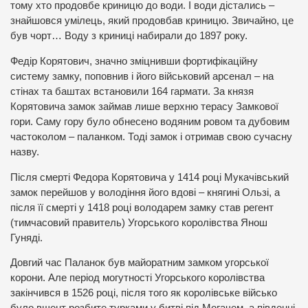
тому хто продовбе криницю до води. І води дістались –
знайшовся умілець, який продовбав криницю. Звичайно, це
був чорт… Воду з криниці набирали до 1897 року.
Федір Корятович, значно зміцнивши фортифікаційну
систему замку, поповнив і його військовий арсенал – на
стінах та баштах встановили 164 гармати. За князя
Корятовича замок займав лише верхню терасу Замкової
гори. Саму гору було обнесено водяним ровом та дубовим
частоколом – паланком. Тоді замок і отримав свою сучасну
назву.
Після смерті Федора Корятовича у 1414 році Мукачівський
замок перейшов у володіння його вдові – княгині Ользі, а
після її смерті у 1418 році володарем замку став регент
(тимчасовий правитель) Угорського королівства Янош
Гуняді.
Довгий час Паланок був майоратним замком угорської
корони. Але період могутності Угорського королівства
закінчився в 1526 році, після того як королівське військо