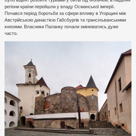
було вщент розбите турками у битві під Могачем, а південні
регіони країни перейшли у владу Османської імперії.
Почався період боротьби за сфери впливу в Угорщині між
Австрійською династією Габсбургів та трансільванськими
князями. Власники Паланку почали змінюватись дуже
часто.