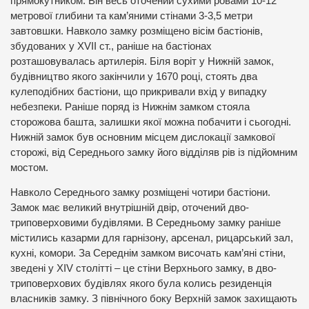
прямокутником. Він весь оточений сухими ровами 10-12
метрової глибини та кам’яними стінами 3-3,5 метри
завтовшки. Навколо замку розміщено вісім бастіонів,
збудованих у XVII ст., раніше на бастіонах
розташовувалась артилерія. Біля воріт у Нижній замок,
будівництво якого закінчили у 1670 році, стоять два
кулеподібних бастіони, що прикривали вхід у випадку
небезпеки. Раніше поряд із Нижнім замком стояла
сторожова башта, залишки якої можна побачити і сьогодні.
Нижній замок був основним місцем дислокації замкової
сторожі, від Середнього замку його відділяв рів із підйомним
мостом.
Навколо Середнього замку розміщені чотири бастіони.
Замок має великий внутрішній двір, оточений дво-
триповерховими будівлями. В Середньому замку раніше
містились казарми для гарнізону, арсенал, рицарський зал,
кухні, комори. За Середнім замком височать кам’яні стіни,
зведені у ХІV столітті – це стіни Верхнього замку, в дво-
триповерхових будівлях якого була колись резиденція
власників замку. З північного боку Верхній замок захищають