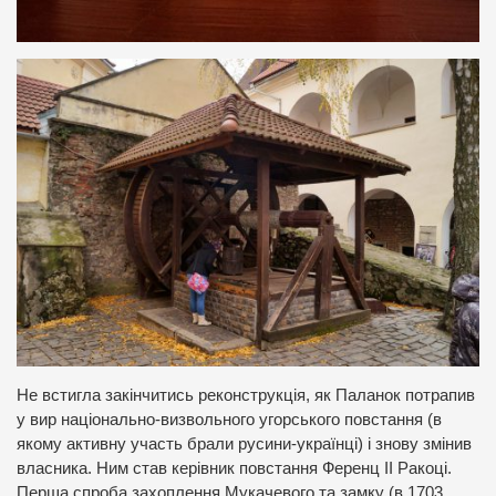
Не встигла закінчитись реконструкція, як Паланок потрапив
у вир національно-визвольного угорського повстання (в
якому активну участь брали русини-українці) і знову змінив
власника. Ним став керівник повстання Ференц ІІ Ракоці.
Перша спроба захоплення Мукачевого та замку (в 1703