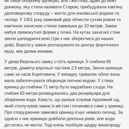
не лише оборонну функцію, але і житлову, адже до вежі-
донжону, яку стали називати Старою, прибудували кам’яну
двоповерхову споруду – житло для князівської родини та
челяді. У 1401 році замковий двір обнесли сухим ровом та
кам’яною захисною стіною заввишки до 10 метрів. Замок
набув прямокутної форми у плані. На кутах захисної стіни
звели циліндричні вежі (три з них збереглися до наших
днів). Ворота у замок розташували по центру фортечного
муру, між двома вежами.
У дворі Верхнього замку стоїть криниця. Її глибина 85
метрів, діаметр верхньої частини 2,5 метра. Звели криницю
саме за часів Корятовича. У випадку тривалих облог вона
мала забезпечувати оборонців питною водою. У стінах
криниці до глибини 71 метр було видовбано сходи. На
глибині 83 метри розміщувались два резервуари для
зберігання води. Кажуть, що раніше існував підземний хід,
який сполучував замок із містом і починався саме у криниці.
Про спорудження замкової криниці існує немало легенд. За
однією з них криницю довбали декілька років, але води
дістатись не могли. Тоді князь пообіцяв щедру винагороду