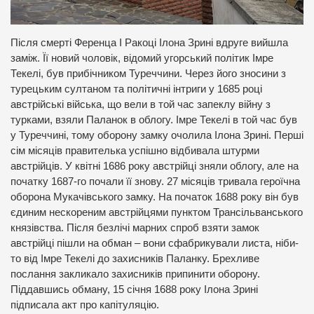
Після смерті Ференца І Ракоці Ілона Зрині вдруге вийшла
заміж. Її новий чоловік, відомий угорський політик Імре
Текелі, був прибічником Туреччини. Через його зносини з
турецьким султаном та політичні інтриги у 1685 році
австрійські війська, що вели в той час запеклу війну з
турками, взяли Паланок в облогу. Імре Текелі в той час був
у Туреччині, тому оборону замку очолила Ілона Зрині. Перші
сім місяців правителька успішно відбивала штурми
австрійців. У квітні 1686 року австрійці зняли облогу, але на
початку 1687-го почали її знову. 27 місяців тривала героїчна
оборона Мукачівського замку. На початок 1688 року він був
єдиним нескореним австрійцями пунктом Трансільванського
князівства. Після безлічі марних спроб взяти замок
австрійці пішли на обман – вони сфабрикували листа, ніби-
то від Імре Текелі до захисників Паланку. Брехливе
послання закликало захисників припинити оборону.
Піддавшись обману, 15 січня 1688 року Ілона Зрині
підписала акт про капітуляцію.