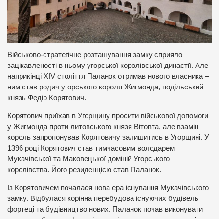
Військово-стратегічне розташування замку сприяло
зацікавленості в ньому угорської королівської династії. Але
наприкінці ХIV століття Паланок отримав нового власника –
ним став родич угорського короля Жигмонда, подільський
князь Федір Корятович.
Корятович приїхав в Угорщину просити військової допомоги
у Жигмонда проти литовського князя Вітовта, але взамін
король запропонував Корятовичу залишитись в Угорщині. У
1396 році Корятович став тимчасовим володарем
Мукачівської та Маковецької доміній Угорського
королівства. Його резиденцією став Паланок.
Із Корятовичем почалася нова ера існування Мукачівського
замку. Відбулася корінна перебудова існуючих будівель
фортеці та будівництво нових. Паланок почав виконувати