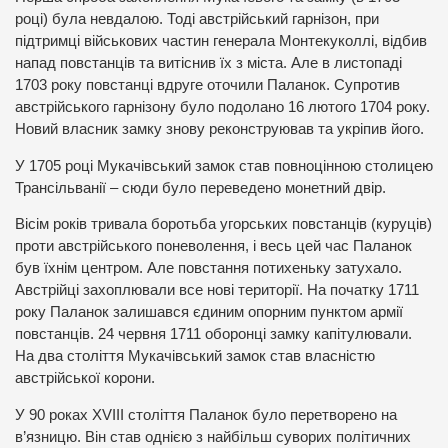
році) була невдалою. Тоді австрійський гарнізон, при
підтримці військових частин генерала Монтекуколлі, відбив
напад повстанців та витіснив їх з міста. Але в листопаді
1703 року повстанці вдруге оточили Паланок. Супротив
австрійського гарнізону було подолано 16 лютого 1704 року.
Новий власник замку знову реконструював та укріпив його.
У 1705 році Мукачівський замок став повноцінною столицею
Трансільванії – сюди було переведено монетний двір.
Вісім років тривала боротьба угорських повстанців (куруців)
проти австрійського поневолення, і весь цей час Паланок
був їхнім центром. Але повстання потихеньку затухало.
Австрійці захоплювали все нові території. На початку 1711
року Паланок залишався єдиним опорним пунктом армії
повстанців. 24 червня 1711 оборонці замку капітулювали.
На два століття Мукачівський замок став власністю
австрійської корони.
У 90 роках XVIII століття Паланок було перетворено на
в’язницю. Він став однією з найбільш суворих політичних