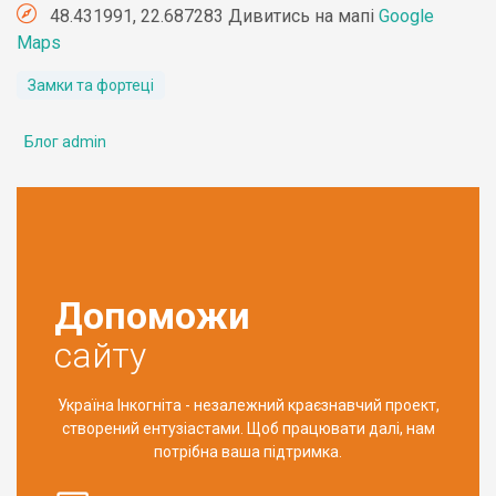
48.431991, 22.687283 Дивитись на мапі
Google
Maps
Замки та фортеці
Блог admin
Допоможи
сайту
Україна Інкогніта - незалежний краєзнавчий проект,
створений ентузіастами. Щоб працювати далі, нам
потрібна ваша підтримка.