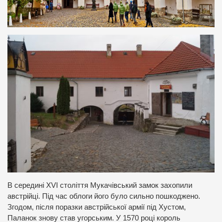
В середині XVI століття Мукачівський замок захопили
австрійці. Під час облоги його було сильно пошкоджено.
Згодом, після поразки австрійської армії під Хустом,
Паланок знову став угорським. У 1570 році король