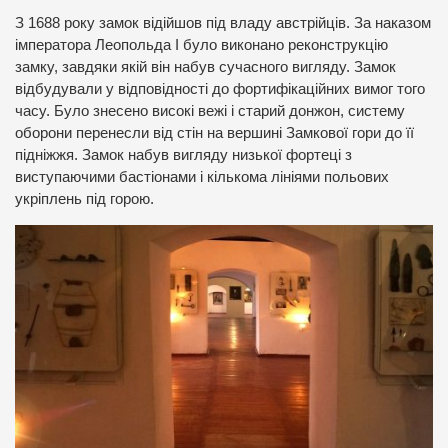
З 1688 року замок відійшов під владу австрійців. За наказом
імператора Леопольда І було виконано реконструкцію
замку, завдяки якій він набув сучасного вигляду. Замок
відбудували у відповідності до фортифікаційних вимог того
часу. Було знесено високі вежі і старий донжон, систему
оборони перенесли від стін на вершині Замкової гори до її
підніжжя. Замок набув вигляду низької фортеці з
виступаючими бастіонами і кількома лініями польових
укріплень під горою.