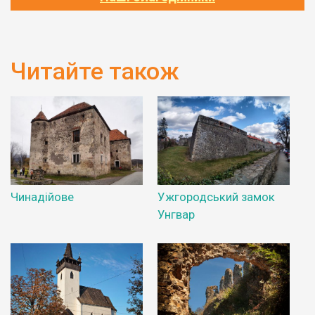
Читайте також
Чинадійове
Ужгородський замок
Унгвар