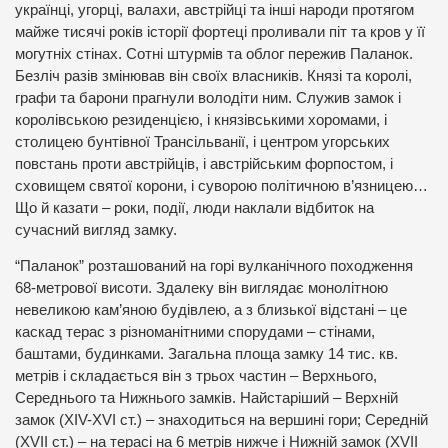
українці, угорці, валахи, австрійці та інші народи протягом
майже тисячі років історії фортеці проливали піт та кров у її
могутніх стінах. Сотні штурмів та облог пережив Паланок.
Безліч разів змінював він своїх власників. Князі та королі,
графи та барони прагнули володіти ним. Служив замок і
королівською резиденцією, і князівськими хоромами, і
столицею бунтівної Трансільванії, і центром угорських
повстань проти австрійців, і австрійським форпостом, і
сховищем святої корони, і суворою політичною в’язницею…
Що й казати – роки, події, люди наклали відбиток на
сучасний вигляд замку.
“Паланок” розташований на горі вулканічного походження
68-метрової висоти. Здалеку він виглядає монолітною
невеликою кам’яною будівлею, а з близької відстані – це
каскад терас з різноманітними спорудами – стінами,
баштами, будинками. Загальна площа замку 14 тис. кв.
метрів і складається він з трьох частин – Верхнього,
Середнього та Нижнього замків. Найстаріший – Верхній
замок (XIV-XVI ст.) – знаходиться на вершині гори; Середній
(XVII ст.) – на терасі на 6 метрів нижче і Нижній замок (XVII