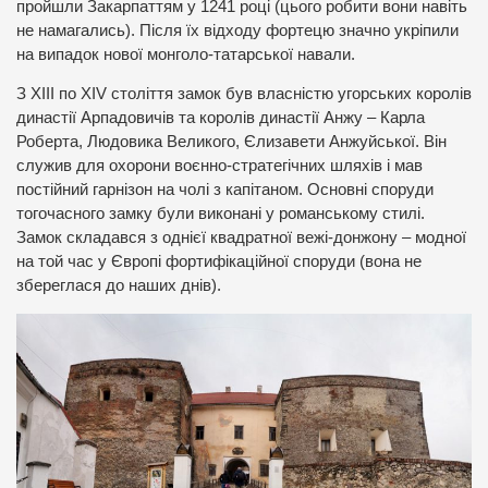
пройшли Закарпаттям у 1241 році (цього робити вони навіть
не намагались). Після їх відходу фортецю значно укріпили
на випадок нової монголо-татарської навали.
З ХІІІ по ХІV століття замок був власністю угорських королів
династії Арпадовичів та королів династії Анжу – Карла
Роберта, Людовика Великого, Єлизавети Анжуйської. Він
служив для охорони воєнно-стратегічних шляхів і мав
постійний гарнізон на чолі з капітаном. Основні споруди
тогочасного замку були виконані у романському стилі.
Замок складався з однієї квадратної вежі-донжону – модної
на той час у Європі фортифікаційної споруди (вона не
збереглася до наших днів).