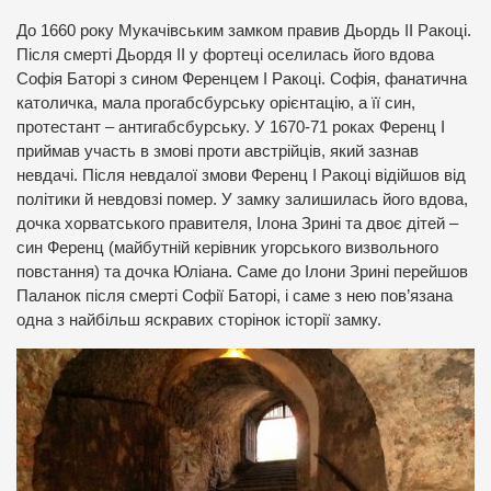
До 1660 року Мукачівським замком правив Дьордь ІІ Ракоці.
Після смерті Дьордя ІІ у фортеці оселилась його вдова
Софія Баторі з сином Ференцем І Ракоці. Софія, фанатична
католичка, мала прогабсбурську орієнтацію, а її син,
протестант – антигабсбурську. У 1670-71 роках Ференц І
приймав участь в змові проти австрійців, який зазнав
невдачі. Після невдалої змови Ференц І Ракоці відійшов від
політики й невдовзі помер. У замку залишилась його вдова,
дочка хорватського правителя, Ілона Зрині та двоє дітей –
син Ференц (майбутній керівник угорського визвольного
повстання) та дочка Юліана. Саме до Ілони Зрині перейшов
Паланок після смерті Софії Баторі, і саме з нею пов’язана
одна з найбільш яскравих сторінок історії замку.