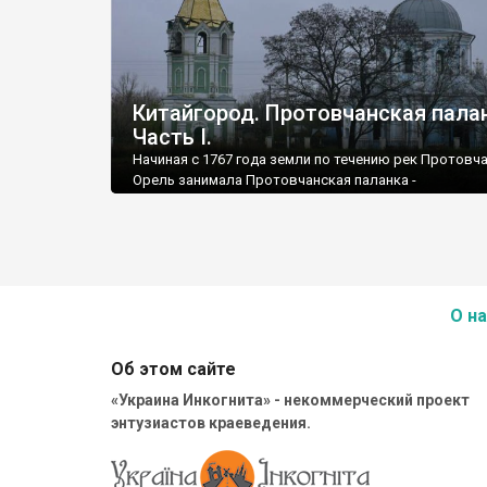
Китайгород. Протовчанская пала
Часть І.
Начиная с 1767 года земли по течению рек Протовча
Орель занимала Протовчанская паланка -
административно-территориальная единица Вольно
Войска Запорожского Низового. На территории пал
содержалось около тысячи зимовщиков и несколь
крупных казачьих слобод. Это - современные паосе
Петриковка, Китайгород, Могилев, Гречневая, Галу
Студиевка, Шульговка.
О на
Об этом сайте
«Украина Инкогнита» - некоммерческий проект
энтузиастов краеведения.