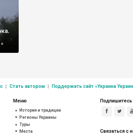
нка.
 и
стей
анки
ко
лення
шковка,
с
Стать автором
Поддержать сайт «Украина Украин
Меню
Подпишитесь
История и традиции
Регионы Украины
Туры
Связаться с 
Места