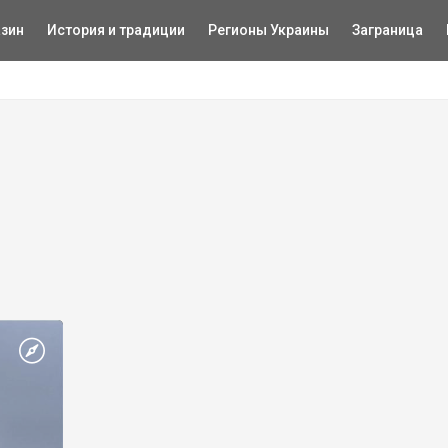
зин
История и традиции
Регионы Украины
Заграница