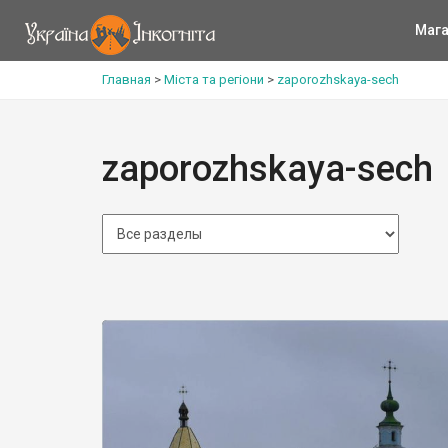
Мага
Главная
>
Міста та регіони
>
zaporozhskaya-sech
zaporozhskaya-sech