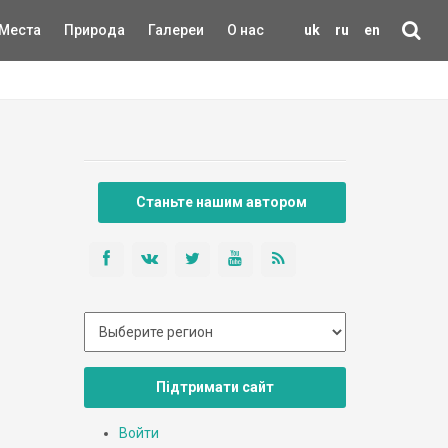
Места
Природа
Галереи
О нас
uk
ru
en
Станьте нашим автором
Підтримати сайт
Войти