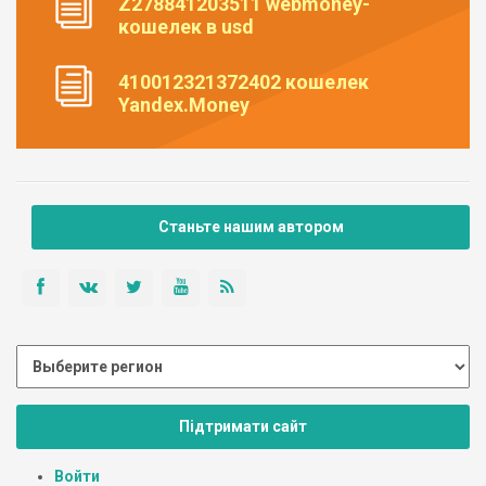
Z278841203511 webmoney-
кошелек в usd
410012321372402 кошелек
Yandex.Money
Станьте нашим автором
Підтримати сайт
Войти