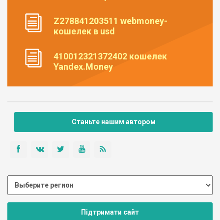
Z278841203511 webmoney-
кошелек в usd
410012321372402 кошелек
Yandex.Money
Станьте нашим автором
Підтримати сайт