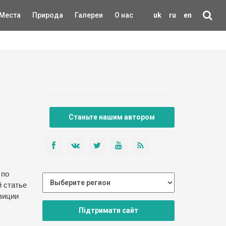
Места
Природа
Галереи
О нас
uk
ru
en
Станьте нашим автором
 по
й статье
зиции
Підтримати сайт