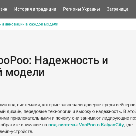
зин
История и традиции
Регионы Украины
Заграница
 и инновации в каждой модели
ooPoo: Надежность и
й модели
ми под-системами, которые завоевали доверие среди вейперов
ый дизайн, передовые технологии и высокую надежность. В это
акими привлекательными и почему они занимают лидирующие по
 обратите внимание на
под-системы VooPoo в KalyanCity
, где
вейп-устройств.