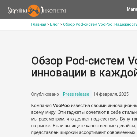
Мага
Главная
>
Блог
>
Обзор Pod-систем VooPoo: Надежность
Обзор Pod-систем V
инновации в каждо
Опубліковано
Press release
14 февраля, 2025
Компания
VooPoo
известна своими инновационны
всему миру. Эти гаджеты сочетают в себе стильн
мы рассмотрим, что делает под-системы Вупу т
на рынке. Если вы ищете качественные девайсы,
представлен широкий ассортимент современных 