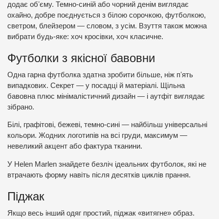
додає обʼєму. Темно-синій або чорний денім виглядає
охайно, добре поєднується з білою сорочкою, футболкою,
светром, блейзером — словом, з усім. Взуття також можна
вибрати будь-яке: хоч кросівки, хоч класичне.
Футболки з якісної бавовни
Одна гарна футболка здатна зробити більше, ніж пʼять
випадкових. Секрет — у посадці й матеріалі. Щільна
бавовна плюс мінімалістичний дизайн — і аутфіт виглядає
зібрано.
Білі, графітові, бежеві, темно-сині — найбільш універсальні
кольори. Жодних логотипів на всі груди, максимум —
невеликий акцент або фактура тканини.
У Helen Marlen знайдете безліч ідеальних футболок, які не
втрачають форму навіть після десятків циклів прання.
Піджак
Якщо весь інший одяг простий, піджак «витягне» образ.