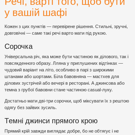
Речі, варті того, щоб бути
у вашій шафі
Кожен з цих пунктів — перевірене рішення. Стильні, зручні,
довговічні — саме такі речі варто мати під рукою.
Сорочка
Універсальна річ, яка може бути частиною як ділового, так і
повсякденного образу. Лляна у приглушених відтінках —
чудовий варіант на літо, особливо в парі з широкими
штанами або шортами. Біла бавовняна — мастхев для
ділових зустрічей або вечері в ресторані. А джинсова або
темна з грубої бавовни стане частиною casual-луку.
Достатньо мати дві-три сорочки, щоб міксувати їх з рештою
одягу без зайвих зусиль.
Темні джинси прямого крою
Прямий крій завжди виглядає добре, бо не обтягує і не