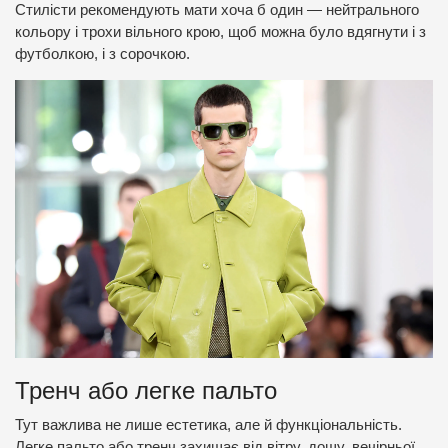
Стилісти рекомендують мати хоча б один — нейтрального
кольору і трохи вільного крою, щоб можна було вдягнути і з
футболкою, і з сорочкою.
Тренч або легке пальто
Тут важлива не лише естетика, але й функціональність.
Легке пальто або тренч захищає від вітру, дощу, вечірньої