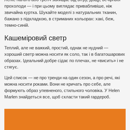
прохолоди — і при цьому виглядає привабливіше, ніж
звичайна куртка. Шукайте моделі з натуральних тканин,
бажано з підкладкою, в стриманих кольорах: хакі, беж,
темно-синій.
Кашеміровий светр
Теплий, але не важкий, простий, однак не нудний —
хороший светр можна носити як соло, так і в багатошарових
образах. Ідеальний добре сідає по плечах, не «висить» і не
стягує.
Цей список — не про тренди на один сезон, а про речі, які
можна носити роками. Вони не кричать про себе, але
формують образ упевненого, стильного чоловіка. У Helen
Marlen знайдеться все, щоб скласти такий гардероб.