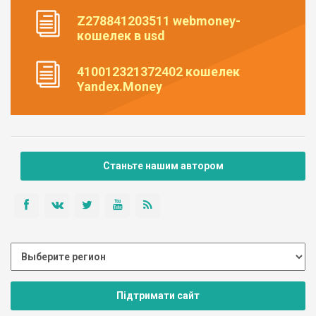
Z278841203511 webmoney-
кошелек в usd
410012321372402 кошелек
Yandex.Money
Станьте нашим автором
Підтримати сайт