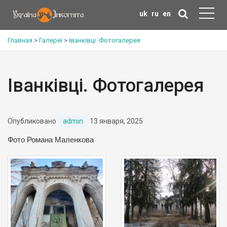
uk
ru
en
Главная
>
Галереї
>
Іванківці. Фотогалерея
Іванківці. Фотогалерея
Опубликовано
admin
13 января, 2025
Фото Романа Маленкова