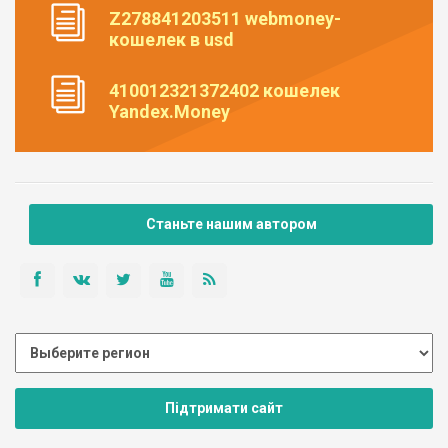
Z278841203511 webmoney-
кошелек в usd
410012321372402 кошелек
Yandex.Money
Станьте нашим автором
Підтримати сайт