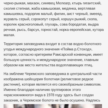
черно-рыжая, махаон, синявец Мелеагр, ктырь гигантский,
сколия степная, жаба камышовая, медянка, вертлявая
камышевка, подорлик малый, филин, аист черный, змееяд,
журавль серый, сорокопут серый, коршун рыжий, скопа,
королек красноголовый, глухарь, сова бородатая, выдра
речная, рысь, барсук, горностай, норка европейская, кутора
малая.
Территория заповедника входит в состав водно-болотного
угодья международного значения «Пойма р.Стоход»,
которое, согласно критериям Рамсарской конвенции, имеет
большую ценность и международное значение, главным
образом как место жительства водоплавающих птиц.
На эмблеме Черемского заповедника в центральной части
изображена шейхцерия болотная (реликтовое редкое
растение), которая является его своеобразным символом.
Именно благодаря наличию группировок этого
«краснокнижного» вида в 1978 году здесь был создан
заказник, а Черемское
болото не было осушено. Надпись