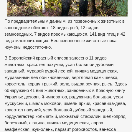
По предварительным данным, из позвоночных животных в
заповеднике обитают: 18 видов рыб, 12 видов
земноводных, 7 видов пресмыкающихся, 141 вид птиц и 42
вида млекопитающих. Беспозвоночные животные пока
изучены недостаточно.
В Европейский красный список занесено 11 видов
животных: красотел пахучий, усач большой дубовый
западный, муравей рудой лесной, пиявка медицинская,
муравьиный лев обыкновенный, вертлявая камышевка,
коростель, коршун рыжий, волк, выдра речная, рысь. Здесь
обнаружено 41 вид животных, занесенных в Красную книгу
Украины: дозорный-император, радужница большая, усач
мускусный, шмель моховой, шмель яркий, красавица-дева,
красотел пахучий, усач большой дубовый западный,
кордулегастер кольчатый, мохнатый стафилин, шелкопряд
березовый, люцина, пиявка медицинская, ларра
анафемская, жук-олень, паразит рогохвостов, ванесса