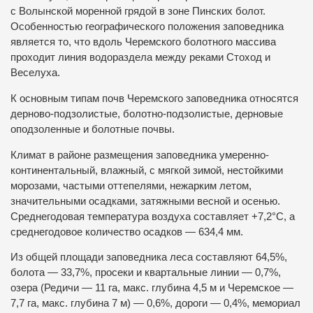
с Волынской моренной грядой в зоне Пинских болот.
Особенностью географического положения заповедника
является то, что вдоль Черемского болотного массива
проходит линия водораздела между реками Стоход и
Веселуха.
К основным типам почв Черемского заповедника относятся
дерново-подзолистые, болотно-подзолистые, дерновые
оподзоленные и болотные почвы.
Климат в районе размещения заповедника умеренно-
континентальный, влажный, с мягкой зимой, нестойкими
морозами, частыми оттепелями, нежарким летом,
значительными осадками, затяжными весной и осенью.
Среднегодовая температура воздуха составляет +7,2°С, а
среднегодовое количество осадков — 634,4 мм.
Из общей площади заповедника леса составляют 64,5%,
болота — 33,7%, просеки и квартальные линии — 0,7%,
озера (Редичи — 11 га, макс. глубина 4,5 м и Черемское —
7,7 га, макс. глубина 7 м) — 0,6%, дороги — 0,4%, мемориал