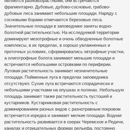
являются разновозрастными, они встречаются
фрагментарно. Дубовые, дубово-сосновые, грабово-
дубовые леса занимают небольшие площади. Наряду с
сосновыми борами отмечаются березовые леса.
Значительные площади в заповеднике заняты водно-
болотной растительностью. На исследуемой территории
доминируют мезотрофные и очень обводненные болотные
комплексы, в их пределах, в хорошо увлажненных и
проточных условиях, сформировались эвтрофные участки,
а олиготрофные болота занимают меньшие площади и
встречаются небольшими островками по периферии.
Луговая растительность занимает незначительные
площади. Пойменные луга в пределах заповедника
отсутствуют. Сухие луга встречаются спорадически и
небольшими участками на опушках и полянах. Небольшую
площадь занимает также растительность пустошей и
кустарников. Кустарниковая растительность с
доминированием разных видов с разнотравным покровом
встречается изредка и занимает мелкие площади. Водная
растительность развивается в озерах Черемское и Редичи,
каналах и отрицательных формах рельефа, постоянно