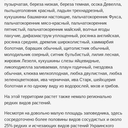
пузырчатая, береза низкая, береза темная, осока Девелла,
пыльцеголовник красный, ладьян трехнадрезный,
кукушкины башмачки настоящие, пальчатокоренник Фукса,
пальчатокоренник мясо-красный, пальчатокоренник
пятнистый, пальчатокоренник майский, волчьи ягоды
пахучие, дифазиаструм уплощенный, росянка английская,
росянка средняя, дремлик широколистный, хаммарбия
болотная, барашек обычный, щитолистник обычный,
молодильник озерный, ситник бульбистый, лилия лесная,
жировик Лезеля, кукушкины слезы яйцевидные,
ликоподиелла заливаемая, плаун годичный, гнездовка
обычная, клюква мелкоплодная, любка двулистная, любка
зеленоцветковая, ива черничная, ива Старк, шейхцерия
болотная и по одному виду из водорослей, мхов и грибов.
На этой территории растет также немало регионально
редких видов растений.
Несмотря на довольно малую площадь заповедника, здесь
сосредоточено более половины видов сосудистых и около
25% редких и исчезающих видов растений Украинского