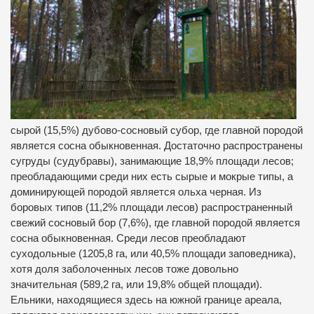
сырой (15,5%) дубово-сосновый субор, где главной породой
является сосна обыкновенная. Достаточно распространены
сугруды (судубравы), занимающие 18,9% площади лесов;
преобладающими среди них есть сырые и мокрые типы, а
доминирующей породой является ольха черная. Из
боровых типов (11,2% площади лесов) распространенный
свежий сосновый бор (7,6%), где главной породой является
сосна обыкновенная. Среди лесов преобладают
суходольные (1205,8 га, или 40,5% площади заповедника),
хотя доля заболоченных лесов тоже довольно
значительная (589,2 га, или 19,8% общей площади).
Ельники, находящиеся здесь на южной границе ареала,