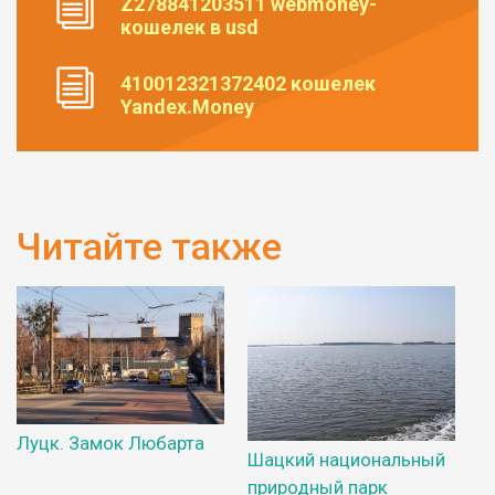
Z278841203511 webmoney-
кошелек в usd
410012321372402 кошелек
Yandex.Money
Читайте также
Луцк. Замок Любарта
Шацкий национальный
природный парк