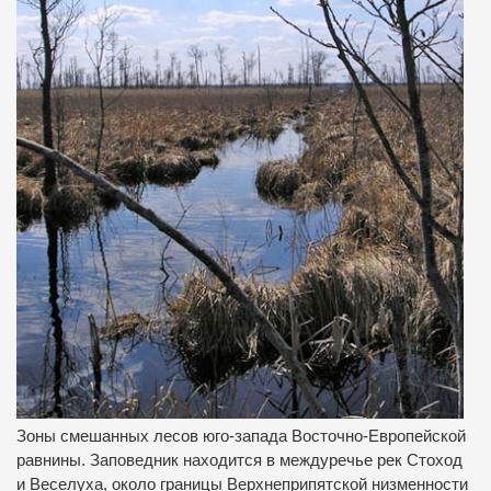
Зоны смешанных лесов юго-запада Восточно-Европейской
равнины. Заповедник находится в междуречье рек Стоход
и Веселуха, около границы Верхнеприпятской низменности