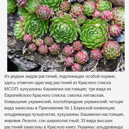
Из редких видов растений, подлежащих особой охране,
здесь отмечен один вид растений из Красного списка
МСОП: кукушкины башмачки настоящие; три вида из
Европейского Красного списка: смолка литовская,
боярышник украинский, козлобородник украинский; четыре
вида занесены в Приложение № 1 Бернской конвенции:
альдрованда пузырчатая, кукушкины башмачки настоящие,
жировик Лезеля, сон широколистный; 33 вида высших
растений занесены в Красную книгу Украины: альдрованда