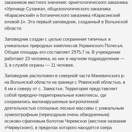
заказников местного значения: орнитологического заказника
«Урочище Сузанка», общезоологического заказника
«Карасинский» и ботанического заказника «Карасинский
елевой-1». Это первый заповедник, созданный в Волынской
области.
Заповедник создан с целью сохранения типичных и
уникальных природных комплексов Украинского Полесья.
Общая площадь его составляет 2975,7 га. В учреждении
работают 23 человека, из них в научном подразделении —
3, в службе охраны — 11 человек.
Заповедник расположен в северной части Маневичского р-
на Волынской области на границе с Ровенской областью, в
6 км к северу от с. Замостье. Территория представляет
собой природно-территориальные комплексы, где
сохранились малонарушенные антропогенной
деятельностью сплошные лесные массивы с уникальным
эумезотрофным (переходным очень обводненным)
осоково-сфагновым болотом Черемское (местное название
«Чирмуское»), в пределах которого находятся озера