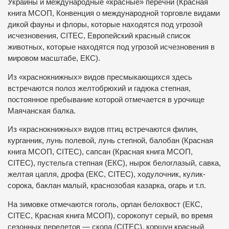
Украины и международные «красные» перечни (Красная
книга МСОП, Конвенция о международной торговле видами
дикой фауны и флоры, которые находятся под угрозой
исчезновения, CITEС, Европейский красный список
животных, которые находятся под угрозой исчезновения в
мировом масштабе, ЕКС).
Из «краснокнижных» видов пресмыкающихся здесь
встречаются полоз желтобрюхий и гадюка степная,
постоянное пребывание которой отмечается в урочище
Маячанская балка.
Из «краснокнижных» видов птиц встречаются филин,
курганник, лунь полевой, лунь степной, балобан (Красная
книга МСОП, СІТЕС), сапсан (Красная книга МСОП,
СІТЕС), пустельга степная (ЕКС), нырок белоглазый, савка,
желтая цапля, дрофа (ЕКС, СІТЕС), ходулочник, кулик-
сорока, баклан малый, краснозобая казарка, огарь и т.п.
На зимовке отмечаются гоголь, орлан белохвост (ЕКС,
СІТЕС, Красная книга МСОП), сорокопут серый, во время
сезонных перелетов — скопа (СІТЕС), коршун красный