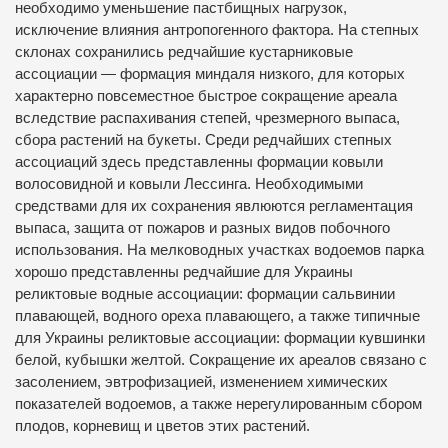
необходимо уменьшение пастбищных нагрузок,
исключение влияния антропогенного фактора. На степных
склонах сохранились редчайшие кустарниковые
ассоциации — формация миндаля низкого, для которых
характерно повсеместное быстрое сокращение ареала
вследствие распахивания степей, чрезмерного выпаса,
сбора растений на букеты. Среди редчайших степных
ассоциаций здесь представленны формации ковыли
волосовидной и ковыли Лессинга. Необходимыми
средствами для их сохранения явлюются регламентация
выпаса, защита от пожаров и разных видов побочного
использования. На мелководных участках водоемов парка
хорошо представленны редчайшие для Украины
реликтовые водные ассоциации: формации сальвинии
плавающей, водного ореха плавающего, а также типичные
для Украины реликтовые ассоциации: формации кувшинки
белой, кубышки желтой. Сокращение их ареалов связано с
засолением, эвтрофизацией, изменением химических
показателей водоемов, а также нерегулированным сбором
плодов, корневищ и цветов этих растений.