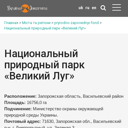
uk
ru
en
Главная
>
Міста та регіони
>
pryrodno-zapovednyi-fond
>
Национальный природный парк «Великий Луг»
Национальный
природный парк
«Великий Луг»
Расположение:
Запорожская область, Васильевский район
Площадь:
16756,0 га
Подчинение:
Министерство охраны окружающей
природной среды Украины.
Почтовый адрес:
71630, Запорожская обл., Васильевский
р-н, г. Днепрорудный, ул. Зеленая,3.