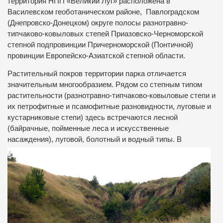
территория НПП «Великий Луг» расположена в
Василевском геоботаническом районе, Павлоградском
(Днепровско-Донецком) округе полосы разнотравно-
типчаково-ковыловых степей Приазовско-Черноморской
степной подпровинции Причерноморской (Понтичной)
провинции Европейско-Азиатской степной области.
Растительный покров территории парка отличается
значительным многообразием. Рядом со степным типом
растительности (разнотравно-типчаково-ковыловые степи и
их петрофитные и псамофитные разновидности, луговые и
кустарниковые степи) здесь встречаются лесной
(байрачные, пойменные леса и искусственные
насаждения), луговой, болотный
и водный типы. В