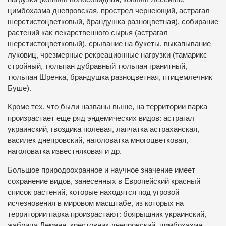
цимбохазма днепровская, прострел чернеющий, астрагал
шерстистоцветковый, брандушка разноцветная), собирание
растений как лекарственного сырья (астрагал
шерстистоцветковый), срывание на букеты, выкапывание
луковиц, чрезмерные рекреационные нагрузки (тамарикс
стройный, тюльпан дубравный тюльпан гранитный,
тюльпан Шренка, брандушка разноцветная, птицемлечник
Буше).
Кроме тех, что были названы выше, на территории парка
произрастает еще ряд эндемических видов: астрагал
украинский, гвоздика полевая, лапчатка астраханская,
василек днепровский, наголоватка многоцветковая,
наголоватка известняковая и др.
Большое природоохранное и научное значение имеет
сохранение видов, занесенных в Европейский красный
список растений, которые находятся под угрозой
исчезновения в мировом масштабе, из которых на
территории парка произрастают: боярышник украинский,
жабрица Лемана, крестовник днепровский, цимбохазма