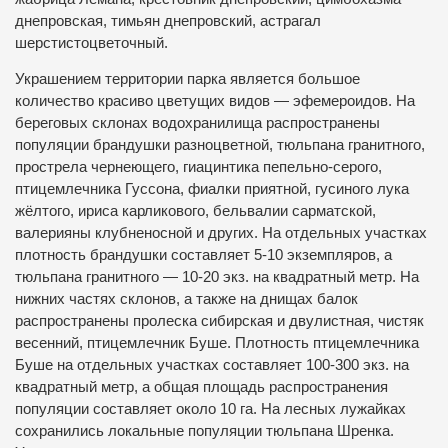
днепровская, тимьян днепровский, астрагал
шерстистоцветочный.
Украшением территории парка является большое
количество красиво цветущих видов — эфемероидов. На
береговых склонах водохранилища распространены
популяции брандушки разноцветной, тюльпана гранитного,
прострела чернеющего, гиацинтика пепельно-серого,
птицемлечника Гуссона, фиалки приятной, гусиного лука
жёлтого, ириса карликового, бельвалии сарматской,
валерияны клубненосной и других. На отдельных участках
плотность брандушки составляет 5-10 экземпляров, а
тюльпана гранитного — 10-20 экз. на квадратный метр. На
нижних частях склонов, а также на днищах балок
распространены пролеска сибирская и двулистная, чистяк
весенний, птицемлечник Буше. Плотность птицемлечника
Буше на отдельных участках составляет 100-300 экз. на
квадратный метр, а общая площадь распространения
популяции составляет около 10 га. На лесных лужайках
сохранились локальные популяции тюльпана Шренка.