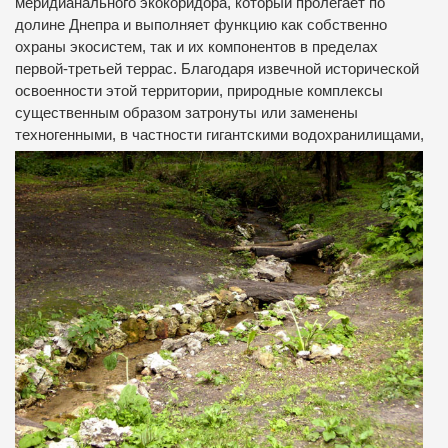
меридианального экокоридора, который пролегает по
долине Днепра и выполняет функцию как собственно
охраны экосистем, так и их компонентов в пределах
первой-третьей террас. Благодаря извечной исторической
освоенности этой территории, природные комплексы
существенным образом затронуты или заменены
техногенными,
в частности гигантскими водохранилищами,