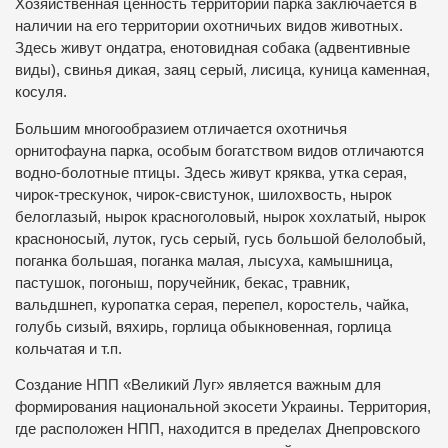
Хозяйственная ценность территории парка заключается в
наличии на его территории охотничьих видов животных.
Здесь живут ондатра, енотовидная собака (адвентивные
виды), свинья дикая, заяц серый, лисица, куница каменная,
косуля.
Большим многообразием отличается охотничья
орнитофауна парка, особым богатством видов отличаются
водно-болотные птицы. Здесь живут кряква, утка серая,
чирок-трескунок, чирок-свистунок, шилохвость, нырок
белоглазый, нырок красноголовый, нырок хохлатый, нырок
красноносый, луток, гусь серый, гусь большой белолобый,
поганка большая, поганка малая, лысуха, камышница,
пастушок, погоныш, поручейник, бекас, травник,
вальдшнеп, куропатка серая, перепел, коростель, чайка,
голубь сизый, вяхирь, горлица обыкновенная, горлица
кольчатая и т.п.
Создание НПП «Великий Луг» является важным для
формирования национальной экосети Украины. Территория,
где расположен НПП, находится в пределах Днепровского