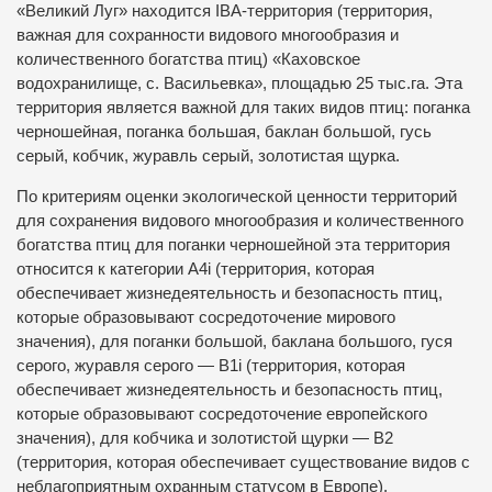
«Великий Луг» находится ІВА-территория (территория,
важная для сохранности видового многообразия и
количественного богатства птиц) «Каховское
водохранилище, с. Васильевка», площадью 25 тыс.га. Эта
территория является важной для таких видов птиц: поганка
черношейная, поганка большая, баклан большой, гусь
серый, кобчик, журавль серый, золотистая щурка.
По критериям оценки экологической ценности территорий
для сохранения видового многообразия и количественного
богатства птиц для поганки черношейной эта территория
относится к категории А4і (территория, которая
обеспечивает жизнедеятельность и безопасность птиц,
которые образовывают сосредоточение мирового
значения), для поганки большой, баклана большого, гуся
серого, журавля серого — В1і (территория, которая
обеспечивает жизнедеятельность и безопасность птиц,
которые образовывают сосредоточение европейского
значения), для кобчика и золотистой щурки — В2
(территория, которая обеспечивает существование видов с
неблагоприятным охранным статусом в Европе).