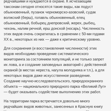
редчайшими и нуждаются в охране. К исчезающим
таксонам сегодня относятся такие виды, как подуст
обыкновенный, пузанок черноморско-азовский, судак
волжский (берш), голавль обыкновенный, елец
обыкновенный, бобырец днепровский, жерех, рыбец,
чехонь, налим речной, ерш донской (носарь). Численность
этих видов очень сократилась в сравнении с 50-ми годами
XX в., некоторых из них — даже к критическому уровню.
Для сохранения (и восстановления численности) этих
видов необходимо проведение систематического
мониторинга за состоянием популяций, и не только запрет
их лова, а и создание заповедных акваторий с действенной
охраной (в местах нереста, нагула молодняка и т.п.), а для
некоторых видов даже искусственное разведение.
Создание научно-исследовательского, природоохранного
объекта — национального природного парка «Великий Луг»
— будет оказывать содействие выполнению этих работ.
На территории парка встречается довольно много
редчайших видов животных, занесенных в Красную книгу