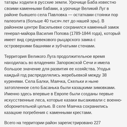
татары ходили в русские земли. Урочище Баба известно
своими каменными бабами, а урочище Великий Луг в
районе бывшего села Павловка — остатками стоянки пор
палеолита (больше 40 тысяч лет до нашей эры). В
районном центре Васильевке сохранился каменный замок
генерал-майора Василия Попова (1789-1844 года), который
имеет вид средневекового рыцарского замка с
островерхими башнями и зубчатыми стенами.
Территория Великого Луга продолжительное время
находилась во владениях Запорожской Сечи и имела
большое значение для развития ее хозяйства. Угодья
каждый год распределялись жеребьевкой между 38
куренями. Села Балки, Маячка, Скельки и ныне
затопленное село Басанька были казацкими зимовками.
Именно здесь впервые в Европе были созданы первые
искусственные леса, которые казаки высаживали с военно-
оборонительной целью. В селе Маячка сохранились
казацкие погребения с каменными крестами.
Всего на территории район зарегистрировано 227