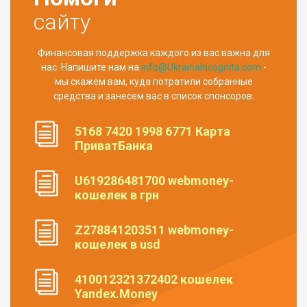
сайту
Финансовая поддержка каждого из вас важна для
нас. Напишите нам на
info@UkrainaIncognita.com
-
мы скажем вам, куда потратили собранные
средства и занесем вас в список спонсоров.
5168 7420 1998 6771 Карта
ПриватБанка
U619286481700 webmoney-
кошелек в грн
Z278841203511 webmoney-
кошелек в usd
410012321372402 кошелек
Yandex.Money