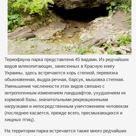
Териофауна парка представлена 45 видами. Из редчайших
видов млекопитающих, занесенных в Красную книгу
Украины, здесь встречаются хорь степной, перевязка
обыкновенная, выдра речная, барсук, мышовка степная.
Уменьшение численности этих видов связано с
антропогенным изменением ландшафтов, ухудшением их
кормовой базы, значительными рекреационными
нагрузками и непосредственным уничтожением человеком
(последнее касается, прежде всего, пресмыкающихся и
хищных птиц).
На территории парка встречается также много редчайших