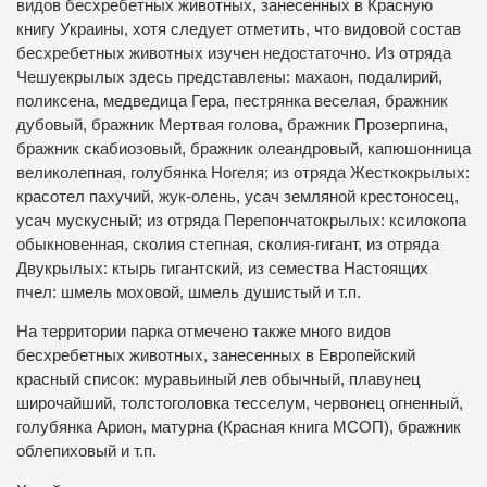
видов бесхребетных животных, занесенных в Красную
книгу Украины, хотя следует отметить, что видовой состав
бесхребетных животных изучен недостаточно. Из отряда
Чешуекрылых здесь представлены: махаон, подалирий,
поликсена, медведица Гера, пестрянка веселая, бражник
дубовый, бражник Мертвая голова, бражник Прозерпина,
бражник скабиозовый, бражник олеандровый, капюшонница
великолепная, голубянка Ногеля; из отряда Жесткокрылых:
красотел пахучий, жук-олень, усач земляной крестоносец,
усач мускусный; из отряда Перепончатокрылых: ксилокопа
обыкновенная, сколия степная, сколия-гигант, из отряда
Двукрылых: ктырь гигантский, из семества Настоящих
пчел: шмель моховой, шмель душистый и т.п.
На территории парка отмечено также много видов
бесхребетных животных, занесенных в Европейский
красный список: муравьиный лев обычный, плавунец
широчайший, толстоголовка тесселум, червонец огненный,
голубянка Арион, матурна (Красная книга МСОП), бражник
облепиховый и т.п.