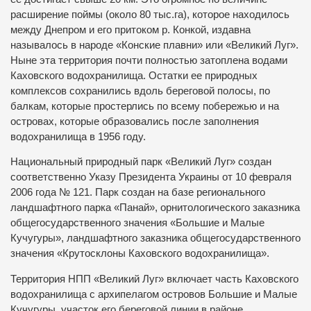
расширение поймы (около 80 тыс.га), которое находилось
между Днепром и его притоком р. Конкой, издавна
называлось в народе «Конские плавни» или «Великий Луг».
Ныне эта территория почти полностью затоплена водами
Каховского водохранилища. Остатки ее природных
комплексов сохранились вдоль береговой полосы, по
балкам, которые простерлись по всему побережью и на
островах, которые образовались после заполнения
водохранилища в 1956 году.
Национальный природный парк «Великий Луг» создан
соответственно Указу Президента Украины от 10 февраля
2006 года № 121. Парк создан на базе регионального
ландшафтного парка «Панай», орнитологического заказника
общегосударственного значения «Большие и Малые
Кучугуры», ландшафтного заказника общегосударственного
значения «Крутосклоны Каховского водохранилища».
Территория НПП «Великий Луг» включает часть Каховского
водохранилища с архипелагом островов Большие и Малые
Кучугуры, участок его береговой линии в районе