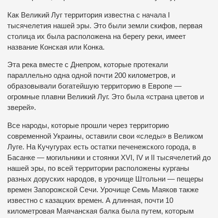
Как Великий Луг территория известна с начала І
тысячелетия нашей эры. Это были земли скифов, первая
столица их была расположена на берегу реки, имеет
название Конская или Конка.
Эта река вместе с Днепром, которые протекали
параллельно одна одной почти 200 километров, и
образовывали богатейшую территорию в Европе —
огромные плавни Великий Луг. Это была «страна цветов и
зверей».
Все народы, которые прошли через территорию
современной Украины, оставили свои «следы» в Великом
Луге. На Кучугурах есть остатки печенежского города, в
Басанке — могильники и стоянки XVI, IV и ІІ тысячелетий до
нашей эры, по всей территории расположены курганы
разных доруских народов, в урочище Штольни — пещеры
времен Запорожской Сечи. Урочище Семь Маяков также
известно с казацких времен. А длинная, почти 10
километровая Маячанская балка была путем, которым