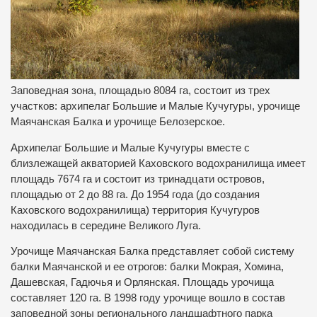
Заповедная зона, площадью 8084 га, состоит из трех
участков: архипелаг Большие и Малые Кучугуры, урочище
Маячанская Балка и урочище Белозерское.
Архипелаг Большие и Малые Кучугуры вместе с
близлежащей акваторией Каховского водохранилища имеет
площадь 7674 га и состоит из тринадцати островов,
площадью от 2 до 88 га. До 1954 года (до создания
Каховского водохранилища) территория Кучугуров
находилась в середине Великого Луга.
Урочище Маячанская Балка представляет собой систему
балки Маячанской и ее отрогов: балки Мокрая, Хомина,
Дашевская, Гадючья и Орлянская. Площадь урочища
составляет 120 га. В 1998 году урочище вошло в состав
заповедной зоны регионального ландшафтного парка