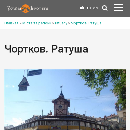
uk
ru
en
Главная
>
Міста та регіони
>
ratushy
>
Чортков. Ратуша
Чортков. Ратуша