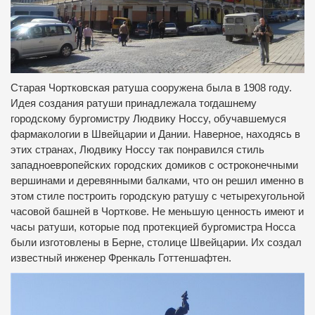
Старая Чортковская ратуша сооружена была в 1908 году.
Идея создания ратуши принадлежала тогдашнему
городскому бургомистру Людвику Носсу, обучавшемуся
фармакологии в Швейцарии и Дании. Наверное, находясь в
этих странах, Людвику Носсу так понравился стиль
западноевропейских городских домиков с остроконечными
вершинами и деревянными балками, что он решил именно в
этом стиле построить городскую ратушу с четырехугольной
часовой башней в Чорткове. Не меньшую ценность имеют и
часы ратуши, которые под протекцией бургомистра Носса
были изготовлены в Берне, столице Швейцарии. Их создал
известный инженер Френкаль Готтеншафтен.