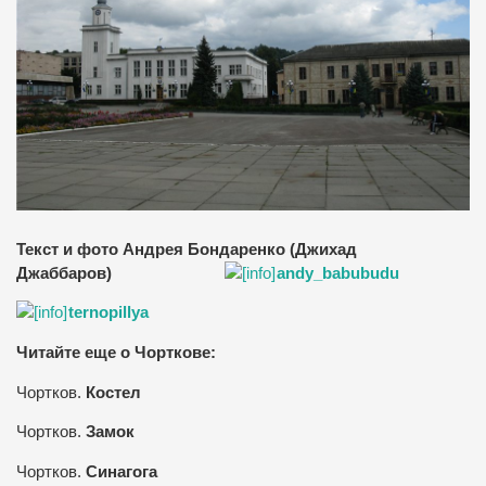
Текст и фото Андрея Бондаренко (Джихад
Джаббаров)
andy_babubudu
ternopillya
Читайте еще о Чорткове:
Чортков
.
Костел
Чортков
.
Замок
Чортков
.
Синагога