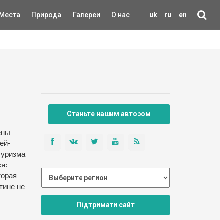
Места
Природа
Галереи
О нас
uk
ru
en
Станьте нашим автором
ены
ей-
туризма
ся:
торая
тине не
Підтримати сайт