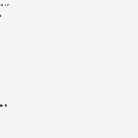
асти.
й
ен в