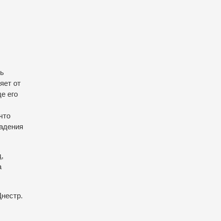
зь
яет от
е его
что
падения
,
а
Днестр.