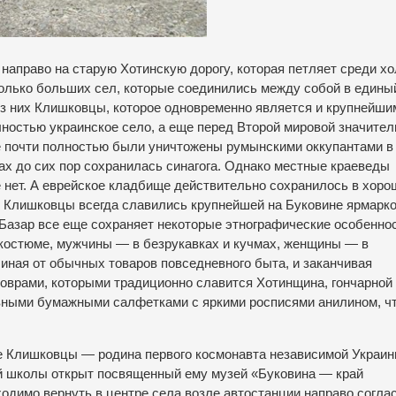
направо на старую Хотинскую дорогу, которая петляет среди х
олько больших сел, которые соединились между собой в едины
из них Клишковцы, которое одновременно является и крупнейши
лностью украинское село, а еще перед Второй мировой значите
ые почти полностью были уничтожены румынскими оккупантами в
ах до сих пор сохранилась синагога. Однако местные краеведы
ле нет. А еврейское кладбище действительно сохранилось в хор
. Клишковцы всегда славились крупнейшей на Буковине ярмарко
 Базар все еще сохраняет некоторые этнографические особеннос
костюме, мужчины — в безрукавках и кучмах, женщины — в
чиная от обычных товаров повседневного быта, и заканчивая
коврами, которыми традиционно славится Хотинщина, гончарной
ивными бумажными салфетками с яркими росписями анилином, ч
е Клишковцы — родина первого космонавта независимой Украи
й школы открыт посвященный ему музей «Буковина — край
одимо вернуть в центре села возле автостанции направо согла