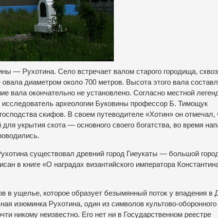
ины — Рухотина. Село встречает валом старого городища, скво
 овала диаметром около 700 метров. Высота этого вала составл
ие вала окончательно не установлено. Согласно местной легенд
ый исследователь археологии Буковины профессор Б. Тимощук
 господства скифов. В своем путеводителе «Хотин» он отмечал, 
для укрытия скота — основного своего богатства, во время на
роводились.
Рухотина существовал древний город Гиеукаты — большой город
исан в книге «О наградах византийского императора Константин
в в ущелье, которое образует безымянный поток у впадения в 
вная изюминка Рухотина, один из символов культово-оборонного
чти никому неизвестно. Его нет ни в Государственном реестре