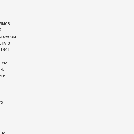
олмов
й
м селом
льную
 1941 —
ошем
й,
ти:
то
ны
сно