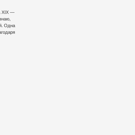
а XIX —
знаю,
й. Одна
агодаря