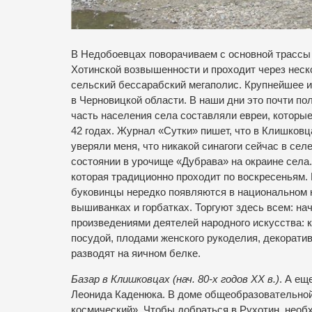
В Недобоевцах поворачиваем с основной трассы 
Хотинской возвышенности и проходит через неск
сельский бессарабский мегаполис. Крупнейшее 
в Черновицкой области. В наши дни это почти по
часть населения села составляли евреи, котор
42 годах. Журнал «Сутки» пишет, что в Клишковц
уверяли меня, что никакой синагоги сейчас в се
состоянии в урочище «Дубрава» на окраине села
которая традиционно проходит по воскресеньям.
буковинцы нередко появляются в национальном 
вышиванках и горбатках. Торгуют здесь всем: на
произведениями деятелей народного искусства: 
посудой, плодами женского рукоделия, декорат
разводят на яичном белке.
Базар в Клишковцах (нач. 80-х годов ХХ в.)
. А ещ
Леонида Каденюка. В доме общеобразовательно
космический». Чтобы добраться в Рухотин, необх