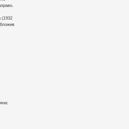
аправо.
 (1932
обложив
яна: