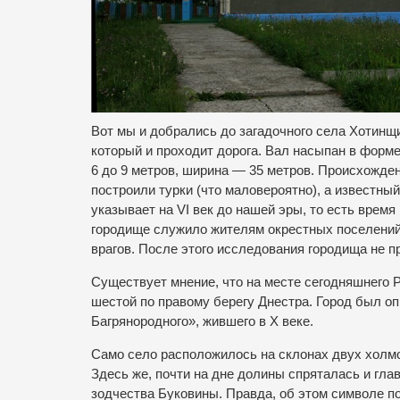
Вот мы и добрались до загадочного села Хотинщ
который и проходит дорога. Вал насыпан в форме
6 до 9 метров, ширина — 35 метров. Происхожден
построили турки (что маловероятно), а известн
указывает на VI век до нашей эры, то есть время
городище служило жителям окрестных поселений 
врагов. После этого исследования городища не п
Существует мнение, что на месте сегодняшнего 
шестой по правому берегу Днестра. Город был оп
Багрянородного», жившего в Х веке.
Само село расположилось на склонах двух холмо
Здесь же, почти на дне долины спряталась и гла
зодчества Буковины. Правда, об этом символе по