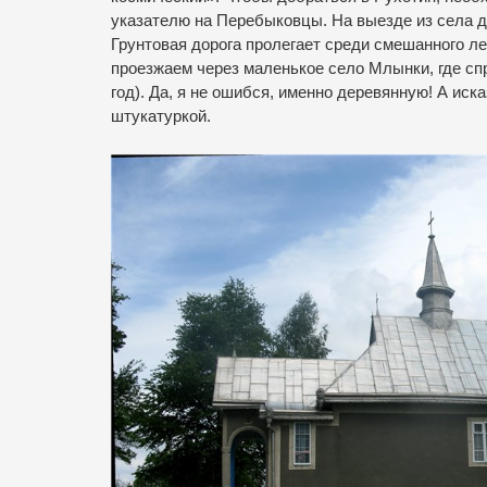
указателю на Перебыковцы. На выезде из села д
Грунтовая дорога пролегает среди смешанного л
проезжаем через маленькое село Млынки, где сп
год). Да, я не ошибся, именно деревянную! А иск
штукатуркой.