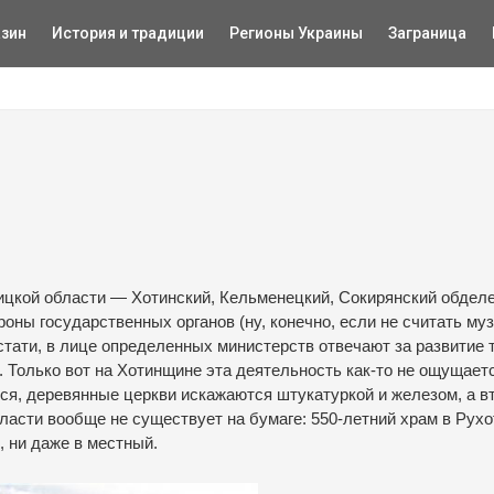
зин
История и традиции
Регионы Украины
Заграница
ицкой области — Хотинский, Кельменецкий, Сокирянский обдел
ороны государственных органов (ну, конечно, если не считать муз
стати, в лице определенных министерств отвечают за развитие 
. Только вот на Хотинщине эта деятельность как-то не ощущает
я, деревянные церкви искажаются штукатуркой и железом, а в
ласти вообще не существует на бумаге: 550-летний храм в Рухо
, ни даже в местный.