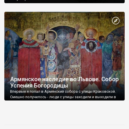
Армянское наследие во Львове. Собор
Успения Богородицы
Впервые я попал в Армянский собора с улицы Краковской.
Смешно получилось - люди с улицы заходили и выходили в
какие-то ворота, как мне показалось, прямо в одном из
домов, а я стоял и ждал свою половинку на выходе из кафе.
«Откуда они выходят?» - Вертелось в голове. Вот так и
пошел за людьми. И открыл для себя еще одну грань Львова
- армянскую. Честно - был немного шокирован новой для