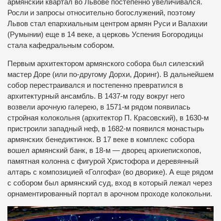
армянский квартал во Львове постепенно увеличивался.
Росли и запросы относительно богослужений, поэтому
Львов стал епархиальным центром армян Руси и Валахии
(Румынии) еще в 14 веке, а церковь Успения Богородицы
стала кафедральным собором.
Первым архитектором армянского собора был силезский
мастер Доре (или по-другому Дорхи, Доринг). В дальнейшем
собор перестраивался и постепенно превратился в
архитектурный ансамбль. В 1437-м году вокруг него
возвели арочную галерею, в 1571-м рядом появилась
стройная колокольня (архитектор П. Красовский), в 1630-м
пристроили западный неф, в 1682-м появился монастырь
армянских бенедиктинок. В 17 веке в комплекс собора
вошел армянский банк, в 18-м — дворец архиепископов,
памятная колонна с фигурой Христофора и деревянный
алтарь с композицией «Голгофа» (во дворике). А еще рядом
с собором был армянский суд, вход в который лежал через
орнаментированный портал в арочном проходе колокольни.