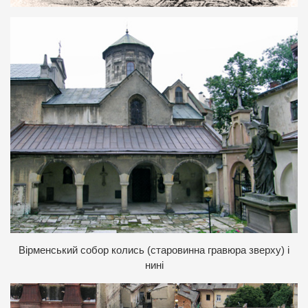
В
ірменський собор колись (старовинна гравюра зверху) і
нині