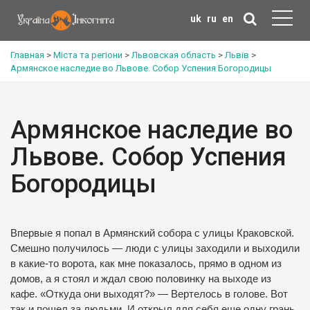
uk
ru
en
Главная
>
Міста та регіони
>
Львовская область
>
Львів
>
Армянское наследие во Львове. Собор Успения Богородицы
Армянское наследие во
Львове. Собор Успения
Богородицы
Впервые я попал в Армянский собора с улицы Краковской.
Смешно получилось — люди с улицы заходили и выходили
в какие-то ворота, как мне показалось, прямо в одном из
домов, а я стоял и ждал свою половинку на выходе из
кафе. «Откуда они выходят?» — Вертелось в голове. Вот
так и пошел за людьми. И открыл для себя еще одну грань