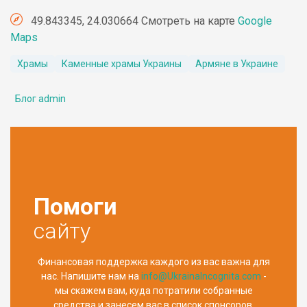
49.843345, 24.030664 Смотреть на карте
Google
Maps
Храмы
Каменные храмы Украины
Армяне в Украине
Блог admin
Помоги
сайту
Финансовая поддержка каждого из вас важна для
нас. Напишите нам на
info@UkrainaIncognita.com
-
мы скажем вам, куда потратили собранные
средства и занесем вас в список спонсоров.