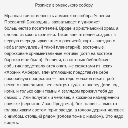
Р
озписи вірменського собору
Мрачная таинственность армянского собора Успения
Пресвятой Богородицы захватывает и удивляет
большинство посетителей. Вроде и христианский храм, а
словно из какого фэнтези. Такое впечатление создают в
первую очередь яркие цвета росписей, карты звездного
неба (причудливый такой планетарий), восточные
барокковые орнаментальные мотивы (хотя на востоке
барокко и не было). Росписи, на которых библейские
события представляются опять же сюжетами из неких
«Хроник Амбера», впечатляющие: представьте себе
похоронную процессию — шестеро монахов несет гроб
некоего праведника, все смотрят куда-то вперед (или под
ноги), и только один темным взглядом пронзил тебя до
самых… Или полуголый человек, в кожаной набедренной
повязке (вероятно Иван Предтеча), без головы… вместо
головы ярким светом горит звезда, а голову держит человек
с нимбом, стоящий рядом (голова тоже с нимбом). Это надо
видеть.