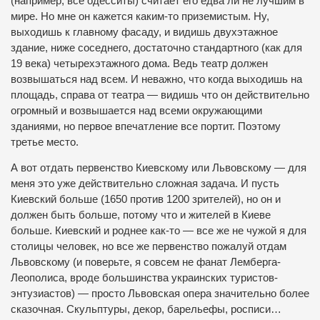
(например, все одесситы) считает его едва ли не лучшим в
мире. Но мне он кажется каким-то приземистым. Ну,
выходишь к главному фасаду, и видишь двухэтажное
здание, ниже соседнего, достаточно стандартного (как для
19 века) четырехэтажного дома. Ведь театр должен
возвышаться над всем. И неважно, что когда выходишь на
площадь, справа от театра — видишь что он действительно
огромный и возвышается над всеми окружающими
зданиями, но первое впечатление все портит. Поэтому
третье место.
А вот отдать первенство Киевскому или Львовскому — для
меня это уже действительно сложная задача. И пусть
Киевский больше (1650 против 1200 зрителей), но он и
должен быть больше, потому что и жителей в Киеве
больше. Киевский и роднее как-то — все же не чужой я для
столицы человек, но все же первенство пожалуй отдам
Львовскому (и поверьте, я совсем не фанат Лемберга-
Леополиса, вроде большинства украинских туристов-
энтузиастов) — просто Львовская опера значительно более
сказочная. Скульптуры, декор, барельефы, росписи…