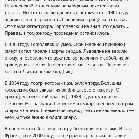
Горголевский стал самым популярным архитектором
Львова. Но что-то он не досчитал, потому что в 1901 году
здание начало проседать. Появились трещины в стенах.
Это была катастрофа. Горголевский не знал что делать…
Правда, в том же году проседания остановилось.
В 1903 году Горголевский умер. Официальной причиной
смерти стал паралич аорты сердца. Львовяне не верили
этому, и говорили, что архитектор покончил с собой, из-за
проседания театра. Кто его знает, может и так. Похоронен
метр на Лычаковском кладбище.
В 1934 году театр, который назывался тогда Большим
городским, был закрыт из-за финансового кризиса. С
приходом советской власти (в 1939 году) театр вновь
открыли. Его назвали Львовским государственным театром
оперы и балета. В немецкий период театр не закрывался —
немцы тоже видно любили оперу.
В послевоенный период театру было присвоено имя Ивана
Франко, но в 2000 году, после ремонта, переименовали в