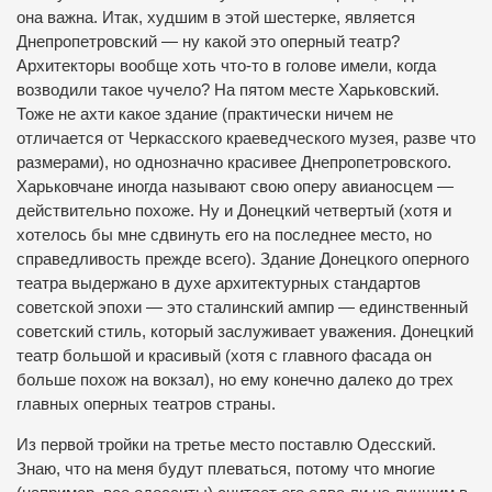
она важна. Итак, худшим в этой шестерке, является
Днепропетровский — ну какой это оперный театр?
Архитекторы вообще хоть что-то в голове имели, когда
возводили такое чучело? На пятом месте Харьковский.
Тоже не ахти какое здание (практически ничем не
отличается от Черкасского краеведческого музея, разве что
размерами), но однозначно красивее Днепропетровского.
Харьковчане иногда называют свою оперу авианосцем —
действительно похоже. Ну и Донецкий четвертый (хотя и
хотелось бы мне сдвинуть его на последнее место, но
справедливость прежде всего). Здание Донецкого оперного
театра выдержано в духе архитектурных стандартов
советской эпохи — это сталинский ампир — единственный
советский стиль, который заслуживает уважения. Донецкий
театр большой и красивый (хотя с главного фасада он
больше похож на вокзал), но ему конечно далеко до трех
главных оперных театров страны.
Из первой тройки на третье место поставлю Одесский.
Знаю, что на меня будут плеваться, потому что многие