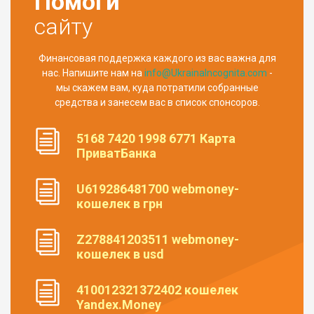
Помоги
сайту
Финансовая поддержка каждого из вас важна для
нас. Напишите нам на
info@UkrainaIncognita.com
-
мы скажем вам, куда потратили собранные
средства и занесем вас в список спонсоров.
5168 7420 1998 6771 Карта
ПриватБанка
U619286481700 webmoney-
кошелек в грн
Z278841203511 webmoney-
кошелек в usd
410012321372402 кошелек
Yandex.Money