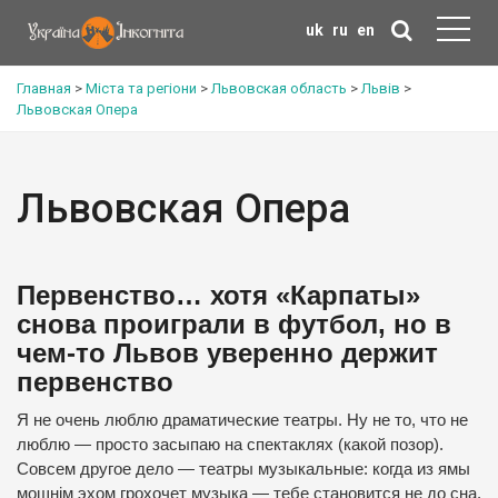
uk
ru
en
Главная
>
Міста та регіони
>
Львовская область
>
Львів
>
Львовская Опера
Львовская Опера
Первенство… хотя «Карпаты»
снова проиграли в футбол, но в
чем-то Львов уверенно держит
первенство
Я не очень люблю драматические театры. Ну не то, что не
люблю — просто засыпаю на спектаклях (какой позор).
Совсем другое дело — театры музыкальные: когда из ямы
мощнім эхом грохочет музыка — тебе становится не до сна.