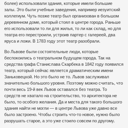
более) использовали здания, которые имели большие
залы. Это были учебные заведения, например иезуитский
коллегиум. Чуть позже театр был организован в большом
деревянном доме, который стоял в центре города. Раньше
его использовали то ли для жилья, то ли как склад, но для
театра его перестроили, устроив партер с галереей, два
яруса и ложи. В 1783 году этот театр разобрали.
Во Львове были состоятельные люди, которые
беспокоились о театральном будущем города. Так на
средства графа Станислава Скарбека в 1842 году появился
театр, который сейчас является драматическим имени
Заньковецкой. Но это было не то. Львов заслуживал
значительно большого уровня. Поэтому можно считать, что
почти весь 19-й век Львов оставался без театра. То
средств не хватало на строительство, то архитектора не
было, то особого желания. Да и места для такого большого
здания найти не могли — в центре Львова уже давно все
было застроено. Чтобы строить что-то новое, нужно было
разрушать старое, а это уже стоило совсем по другому.