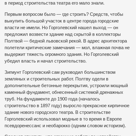
в период строительства театра его мало знали.
Первым вопросом было — где строить? Средств, чтобы
выкупить большой участок в центре города городские
власти не имели. Но Горголевский нашел выход — он
предложил возвести здание над скрытой в коллекторы
Полтвой — бедной львовской рекой. В адрес архитектора
полетели критические замечания — мол, влажная почва не
выдержит тяжесть огромного здания. Но Горголевский
убедил власть и начал строительство.
Зигмунт Горголевский сам руководил большинством
земляных и строительных работ. Полтву одели в
дополнительные бетонные перекрытия, устроили мощный
каменный фундамент, обнесенный системой дренажных
труб. На фундаменте до 1900 года (началось
строительство в 1897 году) выросло прекрасное кирпичное
здание нового городского театра. В строительстве
Горголевский использовал модные в то время в Европе
псевдоренессанс и необарокко (одним словом историзм).