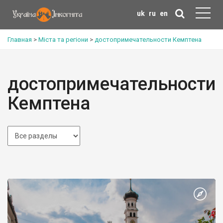
uk
ru
en
Главная
>
Міста та регіони
>
достопримечательности Кемптена
достопримечательности
Кемптена