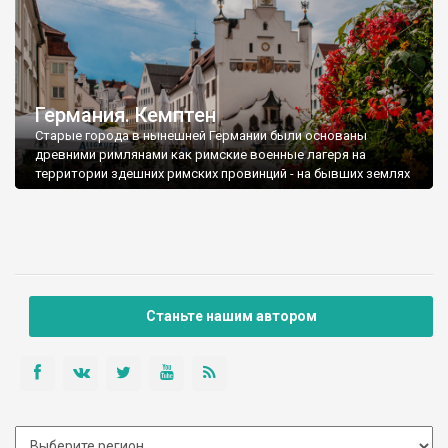
Германия. Кемптен
Старые города в нынешней Германии были основаны
древними римлянами как римские военные лагеря на
территории здешних римских провинций - на бывших землях
кельтских
Станьте нашим автором