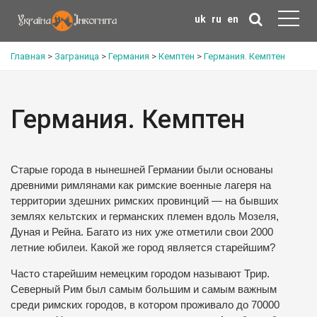
uk
ru
en
Главная
>
Заграница
>
Германия
>
Кемптен
>
Германия. Кемптен
Германия. Кемптен
Старые города в нынешней Германии были основаны
древними римлянами как римские военные лагеря на
территории здешних римских провинций — на бывших
землях кельтских и германских племен вдоль Мозеля,
Дуная и Рейна. Багато из них уже отметили свои 2000
летние юбилеи. Какой же город является старейшим?
Часто старейшим немецким городом называют Трир.
Северный Рим был самым большим и самым важным
среди римских городов, в котором проживало до 70000