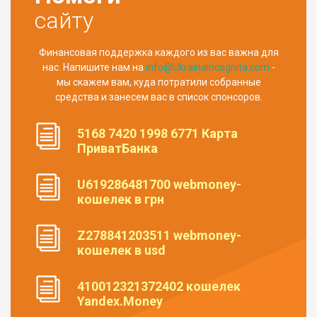
сайту
Финансовая поддержка каждого из вас важна для
нас. Напишите нам на
info@UkrainaIncognita.com
-
мы скажем вам, куда потратили собранные
средства и занесем вас в список спонсоров.
5168 7420 1998 6771 Карта
ПриватБанка
U619286481700 webmoney-
кошелек в грн
Z278841203511 webmoney-
кошелек в usd
410012321372402 кошелек
Yandex.Money