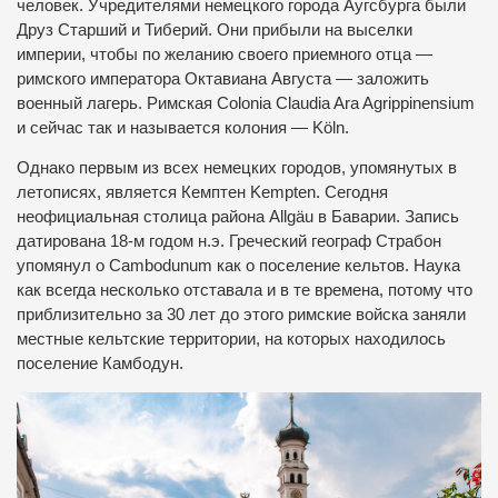
человек. Учредителями немецкого города Аугсбурга были
Друз Старший и Тиберий. Они прибыли на выселки
империи, чтобы по желанию своего приемного отца —
римского императора Октавиана Августа — заложить
военный лагерь. Римская Colonia Claudia Ara Agrippinensium
и сейчас так и называется колония — Köln.
Однако первым из всех немецких городов, упомянутых в
летописях, является Кемптен Kempten. Сегодня
неофициальная столица района Allgäu в Баварии. Запись
датирована 18-м годом н.э. Греческий географ Страбон
упомянул о Cambodunum как о поселение кельтов. Наука
как всегда несколько отставала и в те времена, потому что
приблизительно за 30 лет до этого римские войска заняли
местные кельтские территории, на которых находилось
поселение Камбодун.