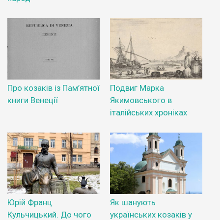
Про козаків із Пам’ятної
Подвиг Марка
книги Венеції
Якимовського в
італійських хроніках
Юрій Франц
Як шанують
Кульчицький. До чого
українських козаків у