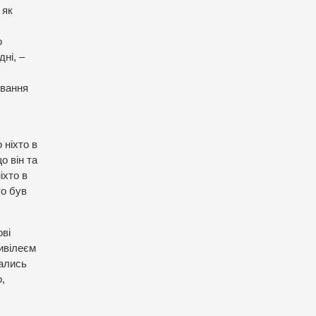
 як
о
дні, –
ування
 ніхто в
о він та
іхто в
то був
ові
ривілеєм
вались
,