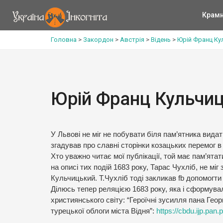
Крам
Головна
>
Закордон
>
Австрія
>
Відень
>
Юрій Франц Кул
Юрій Франц Кульчиц
У Львові не міг не побувати біля пам’ятника видат
згадував про славні сторінки козацьких перемог в
Хто уважно читає мої публікації, той має пам’ятати
на описі тих подій 1683 року, Тарас Чухліб, не міг
Кульчицький. Т.Чухліб тоді закликав fb допомогти
Ділюсь тепер реляцією 1683 року, яка і сформува
християнського світу: “Героїчні зусилля пана Геор
турецької облоги міста Відня”:
https://cbdu.ijp.pan.p