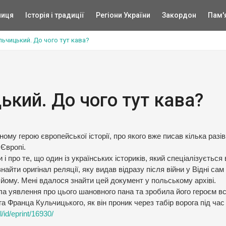
ниця
Історія і традиції
Регіони України
Закордон
Пам'
ьчицький. До чого тут кава?
ький. До чого тут кава?
ному герою європейської історії, про якого вже писав кілька разів
 Європі.
 і про те, що один із українських істориків, який спеціалізується
 знайти оригінал реляції, яку видав відразу після війни у Відні са
 йому. Мені вдалося знайти цей документ у польському архіві.
ла уявлення про цього шановного пана та зробила його героєм в
га Франца Кульчицького, як він проник через табір ворога під час
l/id/eprint/16930/