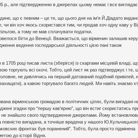
685 р., але підтвердженню в джерелах цьому немає і все виглядає
 Єдине, що є певним – це те, що цього дня на ім’я Й.Діадато видан
, чи він хоч якось скористався тим, чи продав хоч одну каву у Ві
пільгою, а тому не мав сплачувати податки.
овелося бігти до Венеції. Вважається, що вірменин залишив кер
рдження ведення господарської діяльності цією пані також
в 1705 році писав листа (зберігся) із скаргами місцевій владі, що
вою торгують всі охочі. Тобто, цей лист як раз підтверджує і те, щ
головне, не дивлячись на перший датований подібний привілей, н
 захищати), а кавою торгувало багато людей. Ми навіть знаємо х
ована вірменською громадою в політичних цілях, були вигадані н
рджені згадки про “першу кав’ярню”, що він встиг скористатись п
ак і не знайшло свого підтвердження джерелами. Йому встановлю
ула повністю вигадана, а точніше врадена у нашого Ю.Кульчицького
лчаковских фронтах був поранений”. Тобто, була просто підмінена
етою до історії Відня.