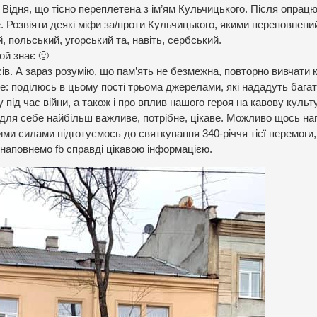
Відня, що тісно переплетена з ім’ям Кульчицького. Після опрац
. Розвіяти деякі міфи за/проти Кульчицького, якими переповнени
, польський, угорський та, навіть, сербський.
ой знає 🙂
ів. А зараз розумію, що пам’ять не безмежна, повторно вивчати 
е: поділюсь в цьому пості трьома джерелами, які нададуть бага
у під час війни, а також і про вплив нашого героя на кавову культ
ти для себе найбільш важливе, потрібне, цікаве. Можливо щось н
ими силами підготуємось до святкування 340-річчя тієї перемоги,
і наповнемо fb справді цікавою інформацією.