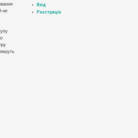
ювання
Вхід
й не
Реєстрація
купу
то
уру
апишуть