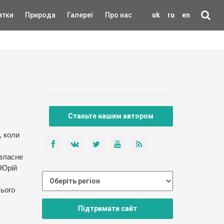
ятки
Природа
Галереї
Про нас
uk
ru
en
Станьте нашим автором
, коли
 власне
м Юрій
сього
Підтримати сайт