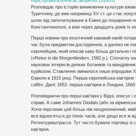
https://phaidra.univie.ac.at/open/o:1310051
Розповідає про історію виникнення культури вжи
Туреччину, де вже наприкінці XV ст. це стає поп
шлях від започаткування в Ємені до поширення по 
Константинополі, а вже через двадцять років їх кі
Перші новини про екзотичний кавовий напій потра
час була предметом дослідження, а далеко не п
європейцем, який описав каву більш детально і пі
(«Reise in die Morgenländer», 1582 р.). Спочатку к
наукових інтересів деяких ботаніків та мандрівн
курйозом. Ставлення змінилося лише впродовж XVI
Європи в 1615 році. Перша європейська кав’ярня та
caffè». Далі: 1652- перша кав’ярня в Лондоні, 1660
Розповідаючи про перші кав’ярні у Відні, описує і
справі. А саме Johannes Diodato (або за вірменсь
Хоча персонаж цей більш ніж неоднозначний, майже 
все відносяться до пізніх часів, але дещо все ж в
Ротентурмштрассе. Тут часто бували торговці зі с
кав’ярня.