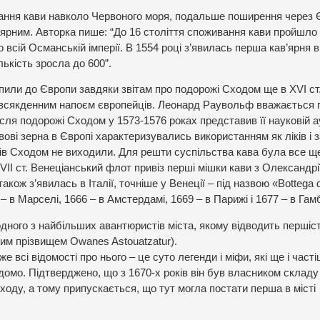
вання кави навколо Червоного моря, подальше поширення через Є
улярним. Авторка пише: “До 16 століття споживання кави пройшло
всій Османській імперії. В 1554 році з’явилась перша кав’ярня в
лькість зросла до 600”.
пили до Європи завдяки звітам про подорожі Сходом ще в XVI ст.
овсякденним напоєм європейців. Леонард Раувольф вважається
сля подорожі Сходом у 1573-1576 роках представив її науковій а
авові зерна в Європі характеризувались використанням як ліків і 
иків Сходом не виходили. Для решти суспільства кава була все щ
I ст. Венеціанський флот привіз перші мішки кави з Олександрі
кож з’явилась в Італії, точніше у Венеції – під назвою «Bottega 
 – в Марселі, 1666 – в Амстердамі, 1669 – в Парижі і 1677 – в Гамб
 одного з найбільших авантюристів міста, якому відводить першіст
ким прізвищем Owanes Astouatzatur).
всі відомості про нього – це суто легенди і міфи, які ще і часті
ідомо. Підтверджено, що з 1670-х років він був власником складу
ходу, а тому припускається, що тут могла постати перша в місті