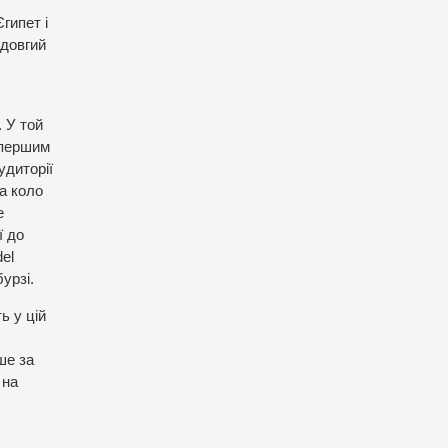
гипет і
 довгий
 У той
 першим
удиторії
за коло
е
ї до
del
урзі.
ь у цій
ше за
 на