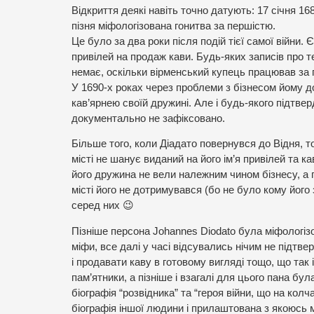
Відкриття деякі навіть точно датують: 17 січня 1
пізня міфологізована гонитва за першістю.
Це було за два роки після подій тієї самої війни.
привілей на продаж кави. Будь-яких записів про те
немає, оскільки вірменський купець працював за 
У 1690-х роках через проблеми з бізнесом йому д
кав’ярнею своїй дружині. Але і будь-якого підтве
документально не зафіксовано.
Більше того, коли Діадато повернувся до Відня, то 
місті не шанує виданий на його ім’я привілей та ка
його дружина не вели належним чином бізнесу, а 
місті його не дотримувався (бо не було кому його
серед них 😉
Пізніше персона Johannes Diodato була міфологіз
міфи, все далі у часі відсувались нічим не підтве
і продавати каву в готовому вигляді тощо, що т
пам’ятники, а пізніше і взагалі для цього пана б
біографія “розвідника” та “героя війни, що на ко
біографія іншої людини і прилаштована з якоюсь м