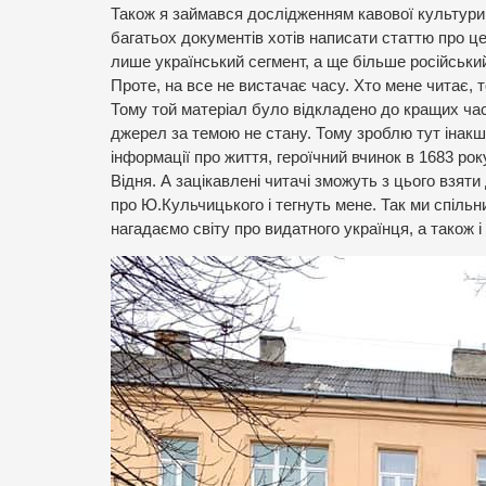
Також я займався дослідженням кавової культури 
багатьох документів хотів написати статтю про це
лише український сегмент, а ще більше російський
Проте, на все не вистачає часу. Хто мене читає, т
Тому той матеріал було відкладено до кращих час
джерел за темою не стану. Тому зроблю тут інакш
інформації про життя, героїчний вчинок в 1683 рок
Відня. А зацікавлені читачі зможуть з цього взя
про Ю.Кульчицького і тегнуть мене. Так ми спільн
нагадаємо світу про видатного українця, а також 