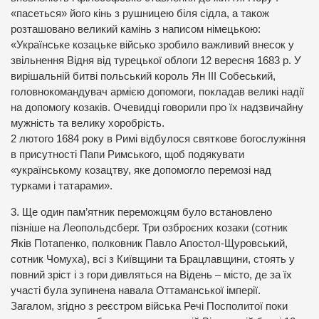
«пасеться» його кінь з рушницею біля сідла, а також
розташовано великий камінь з написом німецькою:
«Українське козацьке військо зробило важливий внесок у
звільнення Відня від турецької облоги 12 вересня 1683 р. У
вирішальній битві польський король Ян III Собеський,
головнокомандувач армією допомоги, покладав великі надії
на допомогу козаків. Очевидці говорили про їх надзвичайну
мужність та велику хоробрість.
2 лютого 1684 року в Римі відбулося святкове богослужіння
в присутності Папи Римського, щоб подякувати
«українському козацтву, яке допомогло перемозі над
турками і татарами».
3. Ще один пам’ятник переможцям було встановлено
пізніше на Леопольдсберг. Три озброєних козаки (сотник
Яків Потапенко, полковник Павло Апостол-Щуровський,
сотник Чомуха), всі з Київщини та Брацлавщини, стоять у
повний зріст і з гори дивляться на Відень – місто, де за їх
участі була зупинена навала Оттаманської імперії.
Загалом, згідно з реєстром війська Речі Посполитої поки