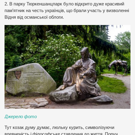
2. В парку Тюркеншанцпарк було відкрито дуже красивий
пам’ятник на честь українців, що брали участь у визволенні
Відня від османської облоги.
Джерело фото
Тут козак думу думає, люльку курить, символізуючи
впевненість і філософське ставлення до життя. Поруч