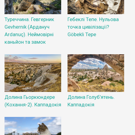
Туреччина. Гевгерник
Гебеклі Тепе. Нульова
Gevhernik (Ардануч
точка цивілізації?
Ardanuç). Неймовірні
Göbekli Tepe
каньйон та замок
Долина Гьоркюндере
Долина Голуб’ятень.
(Кохання-2). Каппадокія
Каппадокія