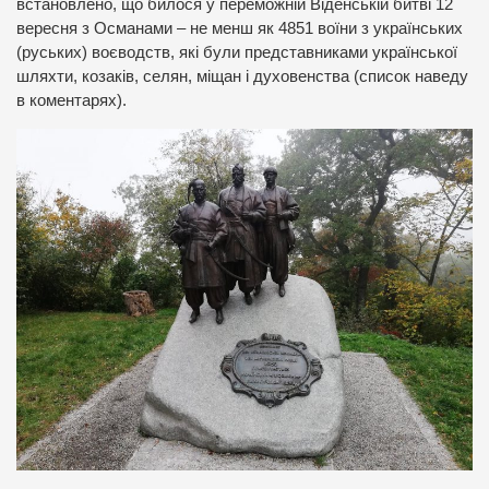
встановлено, що билося у переможній Віденській битві 12
вересня з Османами – не менш як 4851 воїни з українських
(руських) воєводств, які були представниками української
шляхти, козаків, селян, міщан і духовенства (список наведу
в коментарях).