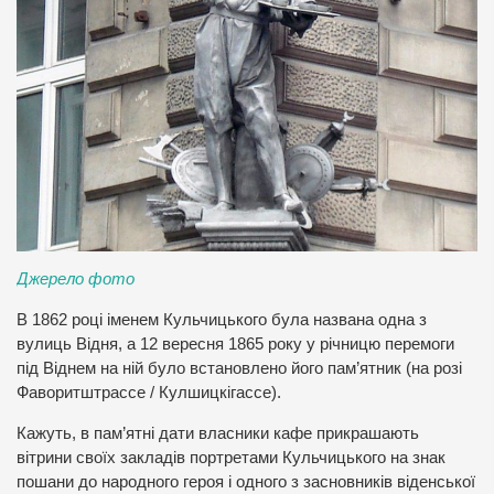
Джерело фото
В 1862 році іменем Кульчицького була названа одна з
вулиць Відня, а 12 вересня 1865 року у річницю перемоги
під Віднем на ній було встановлено його пам’ятник (на розі
Фаворитштрассе / Кулшицкігассе).
Кажуть, в пам’ятні дати власники кафе прикрашають
вітрини своїх закладів портретами Кульчицького на знак
пошани до народного героя і одного з засновників віденської