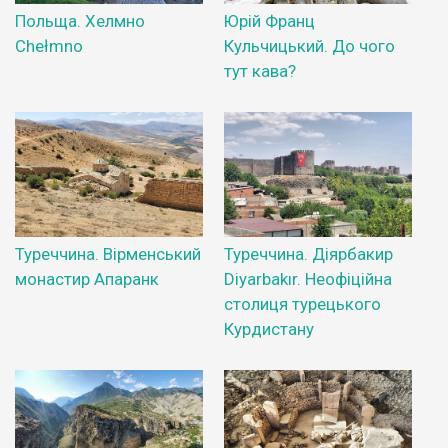
Польща. Хелмно
Юрій Франц
Chełmno
Кульчицький. До чого
тут кава?
Туреччина. Вірменський
Туреччина. Діярбакир
монастир Апаранк
Diyarbakır. Неофіційна
столиця турецького
Курдистану