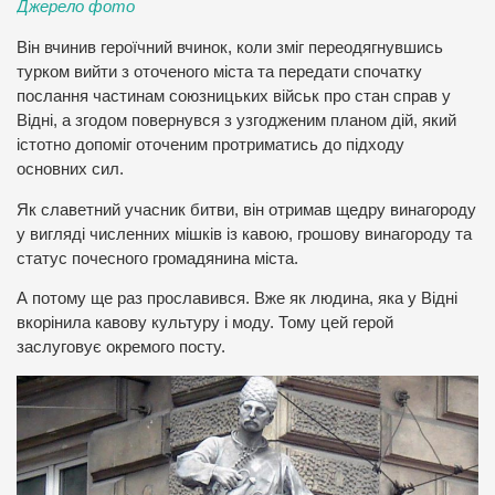
Джерело фото
Він вчинив героїчний вчинок, коли зміг переодягнувшись
турком вийти з оточеного міста та передати спочатку
послання частинам союзницьких військ про стан справ у
Відні, а згодом повернувся з узгодженим планом дій, який
істотно допоміг оточеним протриматись до підходу
основних сил.
Як славетний учасник битви, він отримав щедру винагороду
у вигляді численних мішків із кавою, грошову винагороду та
статус почесного громадянина міста.
А потому ще раз прославився. Вже як людина, яка у Відні
вкорінила кавову культуру і моду. Тому цей герой
заслуговує окремого посту.