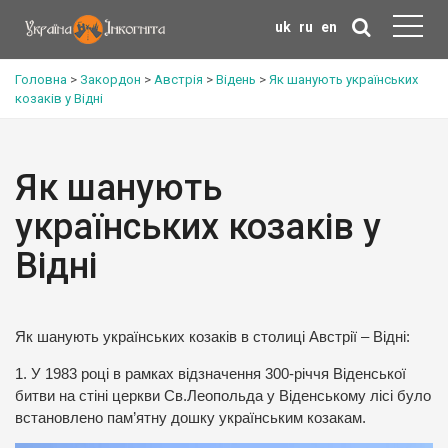
uk
ru
en
Головна
>
Закордон
>
Австрія
>
Відень
>
Як шанують українських
козаків у Відні
Як шанують
українських козаків у
Відні
Як шанують українських козаків в столиці Австрії – Відні:
1. У 1983 році в рамках відзначення 300-річчя Віденської
битви на стіні церкви Св.Леопольда у Віденському лісі було
встановлено пам’ятну дошку українським козакам.