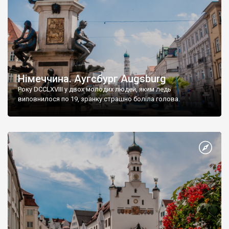
Німеччина. Аугсбург Augsburg
Року DCCLXVIII у двох молодих людей, яким ледь
виповнилося по 19, зранку страшно боліла голова.