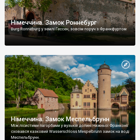
Німеччина. Замок Роннебург
Burg Ronneburg у землі Гессен, зовсім поруч з Франкфуртом
Німеччина. Замок Меспельбрунн
Між лісистими пагорбами у вузькій долині Нижньої Франконії
сховався казковий Wasserschloss Mespelbrunn замок на воді
Меспельбрунн.