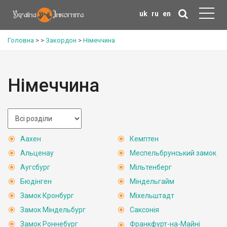
uk
ru
en
Головна
>
>
Закордон
>
Німеччина
Німеччина
Аахен
Кемптен
Альценау
Меспельбрунський замок
Аугсбург
Мільтенберг
Бюдінген
Міндельгайм
Замок Кронбург
Міхельштадт
Замок Міндельбург
Саксонія
Замок Роннебург
Франкфурт-на-Майні