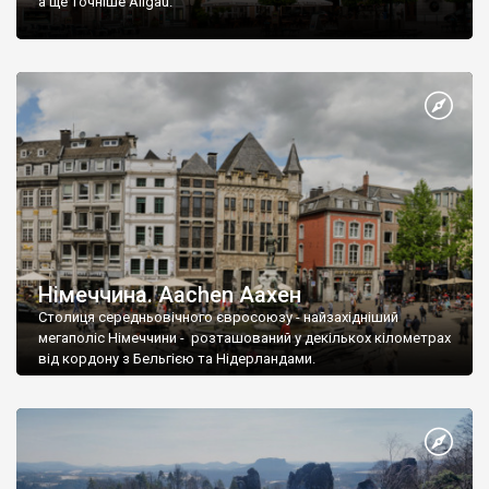
а ще точніше Allgäu.
Німеччина. Aachen Аахен
Столиця середньовічного євросоюзу - найзахідніший
мегаполіс Німеччини - розташований у декількох кілометрах
від кордону з Бельгією та Нідерландами.