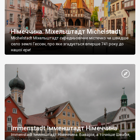
Німеччина. Міхельштадт Michelstadt
Michelstadt Міхельштадт середньовічне містечко чи швидше
село землі Гессен, про яке згадується вперше 741 року до
нашої ери!
Immenstadt Імменштадт Німеччина
Immenstadt Імменштадт Німеччина. Баварія, а точніше Швабія,