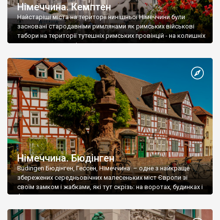
Німеччина. Кемптен
Найстаріші міста на території нинішньої Німеччини були
засновані стародавніми римлянами як римських військові
табори на території тутешніх римських провінцій - на колишніх
землях кельтських і герма
Німеччина. Бюдінген
Büdingen Бюдінген, Гессен, Німеччина – одне з найкраще
збережених середньовічних малесеньких міст Європи зі
своїм замком і жабками, які тут скрізь: на воротах, будинках і
фонтанах.