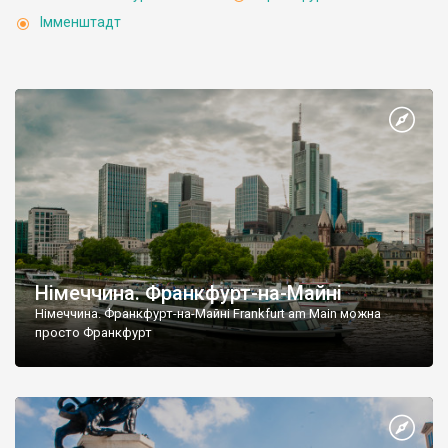
Імменштадт
Німеччина. Франкфурт-на-Майні
Німеччина. Франкфурт-на-Майні Frankfurt am Main можна
просто Франкфурт