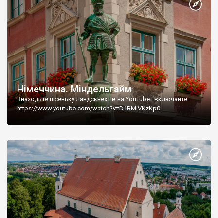
Німеччина. Міндельгайм
Знаходьте пісеньку ландскнехтів на YouTube і включайте.
https://www.youtube.com/watch?v=D1BMiVKzKp0