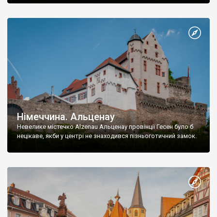
Німеччина. Альценау
Невелике містечко Alzenau Альценау провінції Гесен було б
нецікаве, якби у центрі не знаходився пізньоготичний замок.