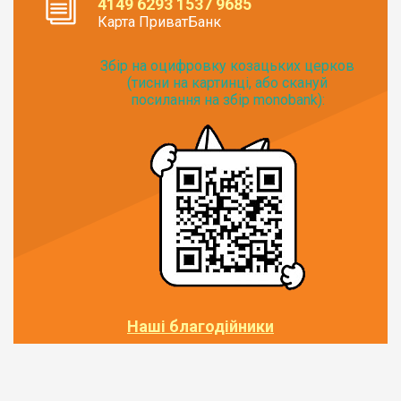
4149 6293 1537 9685
Карта ПриватБанк
Збір на оцифровку козацьких церков
(тисни на картинці, або скануй
посилання на збір monobank):
Наші благодійники