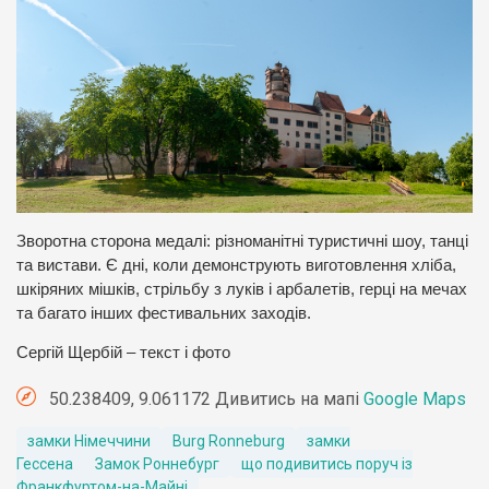
Зворотна сторона медалі: різноманітні туристичні шоу, танці
та вистави. Є дні, коли демонструють виготовлення хліба,
шкіряних мішків, стрільбу з луків і арбалетів, герці на мечах
та багато інших фестивальних заходів.
Сергій Щербій – текст і фото
50.238409, 9.061172 Дивитись на мапі
Google Maps
замки Німеччини
Burg Ronneburg
замки
Гессена
Замок Роннебург
що подивитись поруч із
Франкфуртом-на-Майні