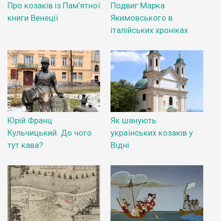
Про козаків із Пам’ятної
Подвиг Марка
книги Венеції
Якимовського в
італійських хроніках
Юрій Франц
Як шанують
Кульчицький. До чого
українських козаків у
тут кава?
Відні