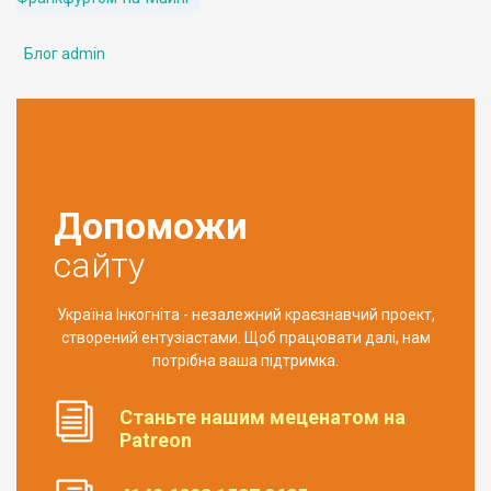
Блог admin
Допоможи
сайту
Україна Інкогніта - незалежний краєзнавчий проект,
створений ентузіастами. Щоб працювати далі, нам
потрібна ваша підтримка.
Станьте нашим меценатом на
Patreon