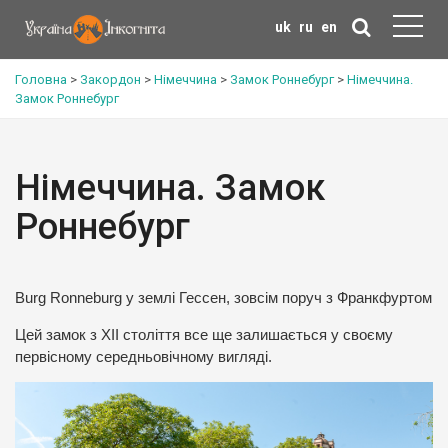
uk
ru
en
Головна
>
Закордон
>
Німеччина
>
Замок Роннебург
>
Німеччина.
Замок Роннебург
Німеччина. Замок
Роннебург
Burg Ronneburg у землі Гессен, зовсім поруч з Франкфуртом
Цей замок з XII століття все ще залишається у своєму
первісному середньовічному вигляді.