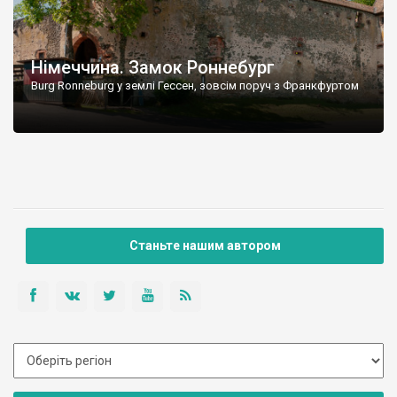
Німеччина. Замок Роннебург
Burg Ronneburg у землі Гессен, зовсім поруч з Франкфуртом
Станьте нашим автором