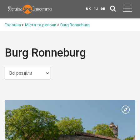
uk
ru
en
Головна
>
Міста та регіони
>
Burg Ronneburg
Burg Ronneburg