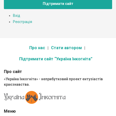
Підтримати сайт
Вхід
Реєстрація
Про нас
Стати автором
Підтримати сайт “Україна Інкогніта”
Про сайт
«Україна Інкогніта» - неприбутковий проект ентузіастів
краєзнавства.
Меню