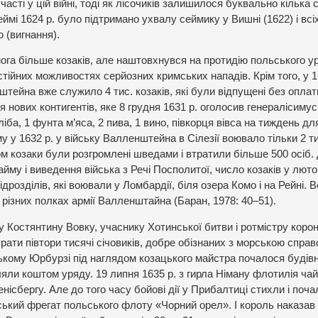
часті у цій війні, тоді як лісочиків залишилося буквально кілька 
еймі 1624 р. було підтримано ухвалу сеймику у Вишні (1622) і всі
ю (вигнання).
га більше козаків, але наштовхнувся на протидію польського у
тійних можливостях серйозних кримських нападів. Крім того, у 1
тейна вже служило 4 тис. козаків, які були відпущені без оплат
 нових контигентів, яке 8 грудня 1631 р. оголосив генералісимус
ба, 1 фунта м’яса, 2 пива, 1 вино, півкорця вівса на тиждень для
му у 1632 р. у війську Валленштейна в Сілезії воювало тільки 2 т
ом козаки були розгромлені шведами і втратили більше 500 осіб. 
му і виведення війська з Речі Посполитої, число козаків у лют
ідрозділів, які воювали у Ломбардії, біля озера Комо і на Рейні. 
 різних полках армії Валленштайна (Баран, 1978: 40–51).
 Костянтину Вовку, учаснику Хотинської битви і ротмістру коро
рати півтори тисячі січовиків, добре обізнаних з морською справо
ькому Юрбурзі під наглядом козацького майстра почалося будів
яли коштом уряду. 19 липня 1635 р. з гирла Німану флотилія чай
сбергу. Але до того часу бойові дії у Прибалтиці стихли і поча
ський фрегат польського флоту «Чорний орел». І король наказав