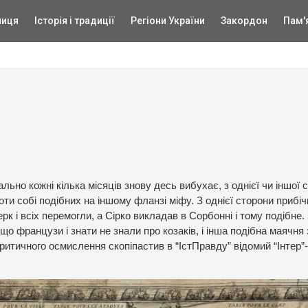
ниця
Історія і традиції
Регіони України
Закордон
Пам'
ьно кожні кілька місяців знову десь вибухає, з однієї чи іншої 
ти собі подібних на іншому фланзі міфу. З однієї сторони прибі
рк і всіх перемогли, а Сірко викладав в Сорбонні і тому подібне. 
 що французи і знати не знали про козаків, і інша подібна маячня 
 критичного осмислення скопіпастив в “ІстПравду” відомий “Інтер”