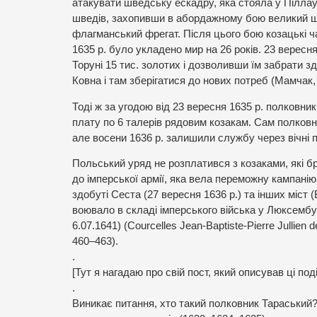
атакувати шведську ескадру, яка стояла у Піллау. 
шведів, захопивши в абордажному бою великий шв
флагманський фрегат. Після цього бою козацькі ч
1635 р. було укладено мир на 26 років. 23 вересн
Торуні 15 тис. золотих і дозволивши їм забрати з
Ковна і там зберігатися до нових потреб (Мамчак, 
Тоді ж за угодою від 23 вересня 1635 р. полковни
плату по 6 талерів рядовим козакам. Сам полковни
але восени 1636 р. залишили службу через вічні 
Польський уряд не розплатився з козаками, які бр
до імперської армії, яка вела переможну кампанію 
здобуті Сеста (27 вересня 1636 р.) та інших міст 
воювало в складі імперського війська у Люксембу
6.07.1641) (Courcelles Jean-Baptiste-Pierre Jullie
460–463).
.
[Тут я нагадаю про свій пост, який описував ці под
.
Виникає питання, хто такий полковник Тараський?