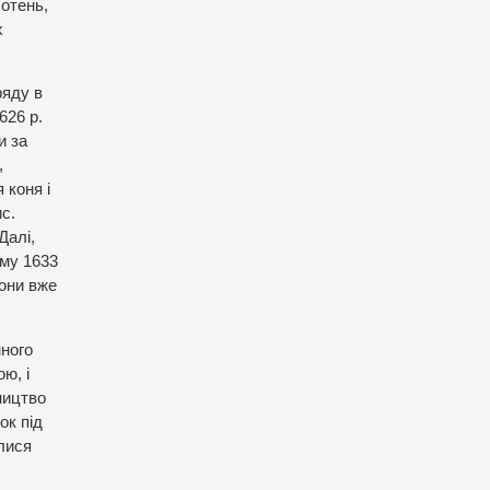
сотень,
х
ряду в
626 р.
и за
,
 коня і
ис.
Далі,
ому 1633
Вони вже
нного
ю, і
ництво
ок під
лися