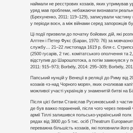
наймали не реєстрових козаків, яких утримував ур
уряд мав проблеми, небажаючи визнавати реально
(Брехуненко, 2011: 119–129), записували частину
у періоди воєн, а між війнами серед запорожців б
Ці події призвели до початку бойових дій, які ро
Алтген і Петер Фукс (Баран, 1970: 76) за мовчазно
службу… 21–22 листопада 1619 р. біля с. Стрипськ
(2500 гусарів, 2 тис. комітатського ополчення та 2
відступив до Шарошпотока, а потім замкнувся у п
2011: 915–973; Borbély, 2014: 295–309; Borbély, 2
Папський нунцій у Венеції в реляції до Риму від 2
козаків «з-над Чорного моря», яких очолював капі
можливої участі українців у знаменитій битві на Б
Після цієї битви Станіслав Русиновський з частин
де був важко поранений, після чого через певний ч
армії Тіллі залишився польсько-український полк 
рядах від 3800 до 5 тис. осіб (Theatrum Europaeum 
переважна більшість козаків, які поповнили його 