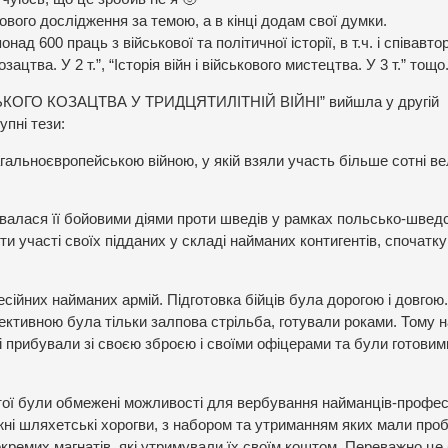
вого дослідження за темою, а в кінці додам свої думки.
ад 600 праць з військової та політичної історії, в т.ч. і співавто
ацтва. У 2 т.”, “Історія війн і військового мистецтва. У 3 т.” тощо
ЬКОГО КОЗАЦТВА У ТРИДЦЯТИЛІТНІЙ ВІЙНІ” вийшла у другій
упні тези:
гальноєвропейською війною, у якій взяли участь більше сотні ве
валася її бойовими діями проти шведів у рамках польсько-швед
 участі своїх підданих у складі найманих контигентів, спочатку
сійних найманих армій. Підготовка бійців була дорогою і довгою.
ективною була тільки залпова стрільба, готували роками. Тому 
які прибували зі своєю зброєю і своїми офіцерами та були готовим
тої були обмежені можливості для вербування найманців-профес
ні шляхетські хорогви, з набором та утриманням яких мали проб
а окремих магнатів, які утримували їх своїм коштом. Переважно це