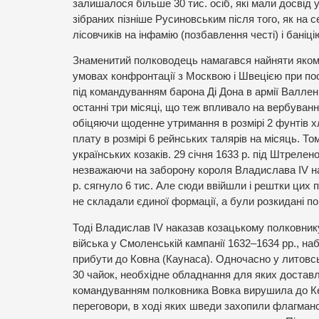
залишалося більше 30 тис. осіб, які мали досвід у
зібраних пізніше Русиновським після того, як на с
лісовчиків на інфамію (позбавлення честі) і баніці
Знаменитий полководець намагався найняти якомо
умовах конфронтації з Москвою і Швецією при пос
під командуванням барона Ді Дона в армії Валленш
останні три місяці, що теж впливало на вербування
обіцяючи щоденне утримання в розмірі 2 фунтів хлі
плату в розмірі 6 рейнських талярів на місяць. То
українських козаків. 29 січня 1633 р. під Штрелен
незважаючи на заборону короля Владислава IV най
р. сягнуло 6 тис. Але сюди ввійшли і рештки цих п
не складали єдиної формації, а були розкидані по
Тоді Владислав IV наказав козацькому полковнику
війська у Смоленській кампанії 1632–1634 рр., наб
прибути до Ковна (Каунаса). Одночасно у литовс
30 чайок, необхідне обладнання для яких доставл
командуванням полковника Вовка вирушила до Кені
переговори, в ході яких шведи захопили флагман