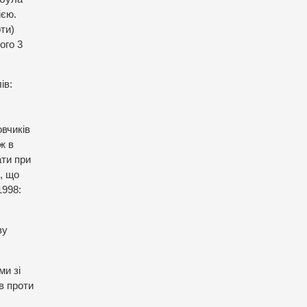
ією.
ти)
ого 3
ів:
овчиків
ж в
ати при
, що
1998:
ву
ми зі
в проти