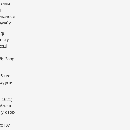
якими
и
бувалося
лужбу.
ьф
йську
коці
9; Papp,
5 тис.
дкидати
(1621),
 Алe в
 у своїх
єстру