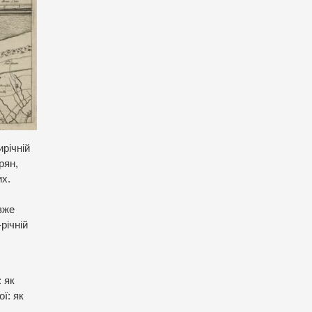
ирічній
рян,
их.
 вже
річній
 як
ї: як