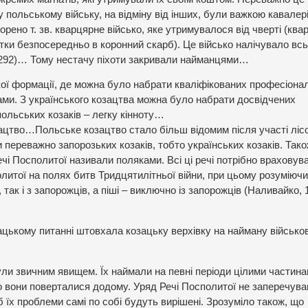
 у польському війську, на відміну від інших, були важкою кавалер
рено т. зв. кварцярне військо, яке утримувалося від чверті (квар
атки безпосередньо в коронний скарб). Це військо налічувало всь
81: 292)… Тому нестачу піхоти закривали найманцями…
кої формації, де можна було набрати кваліфікованих професіонал
иками. З українського козацтва можна було набрати досвідчених
польських козаків – легку кінноту…
зацтво…Польське козацтво стало більш відомим після участі ліс
и переважно запорозьких козаків, тобто українських козаків. Тако
Речі Посполитої називали поляками. Всі ці речі потрібно враховув
олитої на полях битв Тридцятилітньої війни, при цьому розуміючи
, так і з запорожців, а піші – виключно із запорожців (Наливайко, 
ацькому питанні штовхала козацьку верхівку на найману військо
ули звичним явищем. Їх наймали на певні періоди цілими частина
о вони поверталися додому. Уряд Речі Посполитої не заперечува
б їх проблеми самі по собі будуть вирішені. Зрозуміло також, що