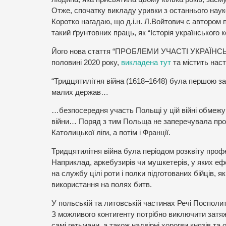
Отже, спочатку викладу уривки з останнього науко
Коротко нагадаю, що д.і.н. Л.Войтович є автором пон
такий ґрунтовних праць, як “Історія українського коз
Його нова стаття “ПРОБЛЕМИ УЧАСТІ УКРАЇНС
половині 2020 року,
викладена тут
та містить наст
“Тридцятилітня війна (1618–1648) була першою за
малих держав…
…безпосередня участь Польщі у цій війні обмежу
війни… Поряд з тим Польща не заперечувала проти
Католицької ліги, а потім і Франції.
Тридцятилітня війна була періодом розквіту профе
Наприклад, аркебузирів чи мушкетерів, у яких еф
на службу цілі роти і полки підготованих бійців, 
використання на полях битв.
У польській та литовській частинах Речі Посполи
З можливого контигенту потрібно виключити затяж
самі гетьмани, а також надвірні хорогви князів т