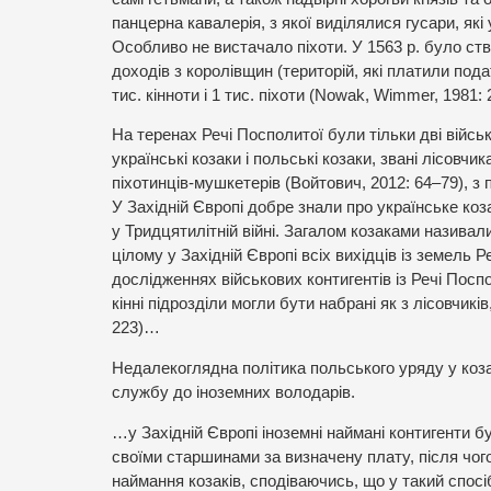
панцерна кавалерія, з якої виділялися гусари, які
Особливо не вистачало піхоти. У 1563 р. було ство
доходів з королівщин (територій, які платили под
тис. кінноти і 1 тис. піхоти (Nowak, Wimmer, 19
На теренах Речі Посполитої були тільки дві війсь
українські козаки і польські козаки, звані лісовч
піхотинців-мушкетерів (Войтович, 2012: 64–79), з 
У Західній Європі добре знали про українське ко
у Тридцятилітній війні. Загалом козаками називал
цілому у Західній Європі всіх вихідців із земель 
дослідженнях військових контигентів із Речі Посп
кінні підрозділи могли бути набрані як з лісовчиків
223)…
Недалекоглядна політика польського уряду у коз
службу до іноземних володарів.
…у Західній Європі іноземні наймані контигенти б
своїми старшинами за визначену плату, після чог
наймання козаків, сподіваючись, що у такий спосі