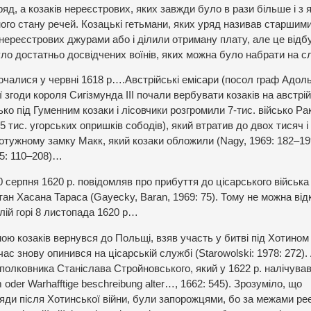
яд, а козаків нереєстрових, яких завжди було в рази більше і з 
го стану речей. Козацькі гетьмани, яких уряд називав старшим
 нереєстрових джурами або і ділили отриману плату, але це від
уло достатньо досвідчених воїнів, яких можна було набрати на с
зпочалися у червні 1618 р….Австрійські емісари (посол граф Адол
ї згоди короля Сигізмунда ІІІ почали вербувати козаків на австрі
о під Гуменним козаки і лісовчики розгромили 7-тис. військо Ра
,5 тис. угорських опришків сободів), який втратив до двох тисяч і
отужному замку Макк, який козаки обложили (Nagy, 1969: 182–19
015: 110–208)…
0 серпня 1620 р. повідомляв про прибуття до цісарського війська 
тан Хасана Тараса (Gayecky, Baran, 1969: 75). Тому не можна ві
ілій горі 8 листопада 1620 р…
ою козаків вернувся до Польщі, взяв участь у битві під Хотином 
ас знову опинивcя на цісарській службі (Starowolski: 1978: 272).
полковника Станіслава Стройновського, який у 1622 р. налічував
oder Warhafftige beschreibung alter…, 1662: 545). Зрозуміло, що
ряди після Хотинської війни, були запорожцями, бо за межами ре