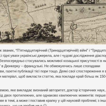
 званих, “П’ятнадцятирічний (Тринадцятирічній) війні” і “Тридцят
і гідні уваги українські джерела, але і чудові дослідження діаспо
кі безпосередньо стосувались можливої козацької присутності в н
В” в Дюнкерку – французькі. Не обмежуючись лише спогадами
ви, газетні публікації тієї пори тощо. Деякі свої спостереження я
 матеріал, щоб викласти статтю, яка покладе край більш як 150-
темою, яке викладає визнаний авторитет, доктор історичних наук,
від двох протилежних, але однаково хвилюючих моментів: перше:
е в темі, а може і поставив крапку у цій науковій проблемі; з іншо
учуюсь, що це зробив не я 🙂