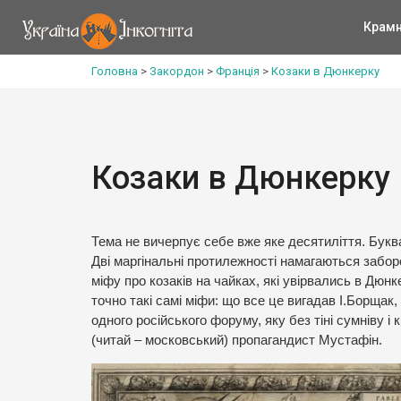
Крам
Головна
>
Закордон
>
Франція
>
Козаки в Дюнкерку
Козаки в Дюнкерку
Тема не вичерпує себе вже яке десятиліття. Буквал
Дві маргінальні протилежності намагаються заборо
міфу про козаків на чайках, які увірвались в Дюнке
точно такі самі міфи: що все це вигадав І.Борщак,
одного російського форуму, яку без тіні сумніву і
(читай – московський) пропагандист Мустафін.