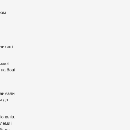
ром
.
ликих і
ської
 на боці
наймали
и до
іоналів.
леми і
 була