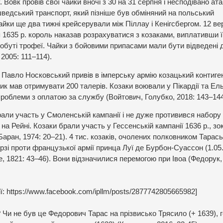
Вовк провів свої чайки вночі з 30 на 31 серпня і несподівано ат
едський транспорт, який пізніше був обміняний на польський
айки ще два тижні крейсерували між Піллау і Кенігсбергом. 12 ве
я 1635 р. король наказав розрахуватися з козаками, виплативши ї
добуті трофеї. Чайки з бойовими припасами мали бути відведені 
2005: 111–114).
к Павло Носковський привів в імперську армію козацький контиге
к мав отримувати 200 талерів. Козаки воювали у Пікардії та Ель
проблеми з оплатою за службу (Войтович, Голубко, 2018: 143–144
али участь у Смоленській кампанії і не дуже противився набору 
на Рейні. Козаки брали участь у Гессенській кампанії 1636 р., зо
(Баран, 1974: 20–21). 4 тис. козаків, очолених полковником Тарас
рзі проти французької армії принца Луї де Бурбон-Суассон (1.05
n de, 1821: 43–46). Вони відзначилися перемогою при Івоа (Федорук,
ії: https://www.facebook.com/ipllm/posts/2877742805665982]
 Чи не був це Федорович Тарас на прізвисько Трясило (+ 1639), 