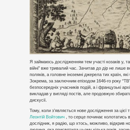
Я займаюсь дослідженням тем участі козаків у, так
війні” вже тривалий час. Зачитав до дір не лише вс
поляків, а головне іноземні джерела тих країн, я
Зокрема, за заключним епізодом 1646-го року “Т
безпосередніх учасників подій, а і французькі архі
викладав у вигляді постів, але продовжую збирати
дискусії.
Тому, коли з’являється нове дослідження за цієї 
Леонтій Войтович
, то серце починає колотатись 
дослідник, я радію, що хтось, можливо, відкрив нов
людина, яка присвятила цьому кілька років, засм