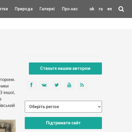
ятки
Природа
Галереї
Про нас
uk
ru
en
Станьте нашим автором
сторони.
чники
З іншої,
з
-івський
Підтримати сайт