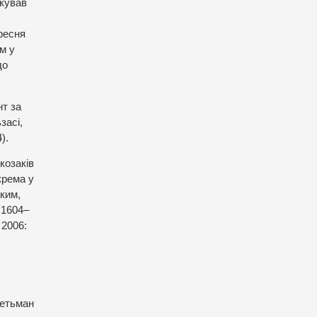
акував
ресня
м у
до
нт за
засі,
).
козаків
крема у
ьким,
.1604–
 2006:
гетьман