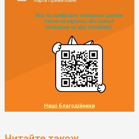
Карта ПриватБанк
Збір на оцифровку козацьких церков
(тисни на картинці, або скануй
посилання на збір monobank):
Наші благодійники
Читайте також