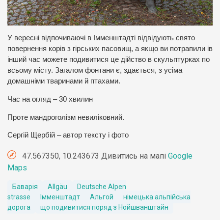
У вересні відпочиваючі в Імменштадті відвідують свято
повернення корів з гірських пасовищ, а якщо ви потрапили ів
інший час можете подивитися це дійство в скульптурках по
всьому місту. Загалом фонтани є, здається, з усіма
домашніми тваринами й птахами.
Час на огляд – 30 хвилин
Проте мандроголізм невиліковний.
Сергій Щербій – автор тексту і фото
47.567350, 10.243673 Дивитись на мапі
Google
Maps
Баварія
Allgäu
Deutsche Alpen
strasse
Імменштадт
Альгой
німецька альпійська
дорога
що подивитися поряд з Нойшванштайн