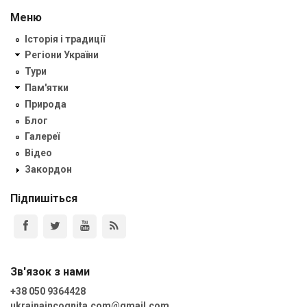
Меню
Історія і традиції
Регіони України
Тури
Пам'ятки
Природа
Блог
Галереї
Відео
Закордон
Підпишіться
Зв'язок з нами
+38 050 9364428
ukrainaincognita.com@gmail.com