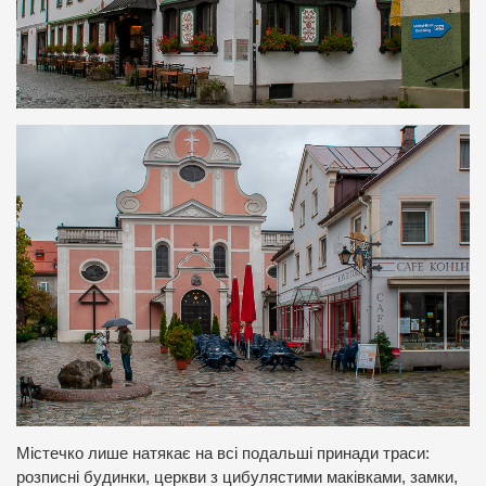
Містечко лише натякає на всі подальші принади траси:
розписні будинки, церкви з цибулястими маківками, замки,