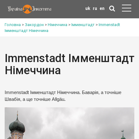
uk
ru
en
Головна
>
Закордон
>
Німеччина
>
Імменштадт
>
Immenstadt
Імменштадт Німеччина
Immenstadt Імменштадт
Німеччина
Immenstadt Імменштадт Німеччина. Баварія, а точніше
Швабія, а ще точніше Allgäu
.