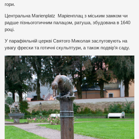
гори.
Центральна Marienplatz Маріенплац з міським замком чи
радше пізньоготичним палацом, ратуша, збудована в 1640
році.
У парафіяльній церкві Святого Миколая заслуговують на
увагу фрески та готичні скульптури, а також подвір’я саду.