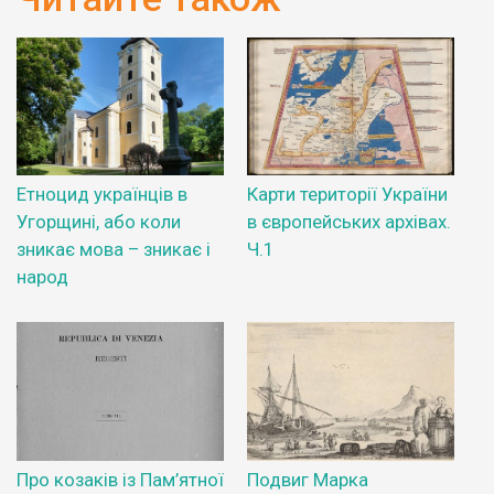
Етноцид українців в
Карти території України
Угорщині, або коли
в європейських архівах.
зникає мова – зникає і
Ч.1
народ
Про козаків із Пам’ятної
Подвиг Марка