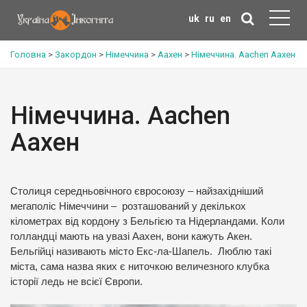
uk
ru
en
Головна
>
Закордон
>
Німеччина
>
Аахен
>
Німеччина. Aachen Аахен
Німеччина. Aachen
Аахен
Столиця середньовічного євросоюзу – найзахідніший
мегаполіс Німеччини – розташований у декількох
кілометрах від кордону з Бельгією та Нідерландами. Коли
голландці мають на увазі Аахен, вони кажуть Акен.
Бельгійці називають місто Екс-ла-Шапель. Люблю такі
міста, сама назва яких є ниточкою величезного клубка
історії ледь не всієї Європи.