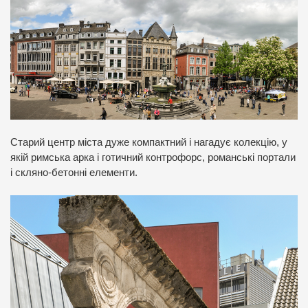
Старий центр міста дуже компактний і нагадує колекцію, у
якій римська арка і готичний контрофорс, романські портали
і скляно-бетонні елементи.