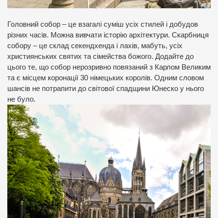
Головний собор – це взагалі суміш усіх стилей і добудов
різних часів. Можна вивчати історію архітектури. Скарбниця
собору – це склад секендхенда і лахів, мабуть, усіх
християнських святих та сімейства божого. Додайте до
цього те, що собор нерозривно повязаний з Карлом Великим
та є місцем коронації 30 німецьких королів. Одним словом
шансів не потрапити до світової спадщини Юнеско у нього
не було.