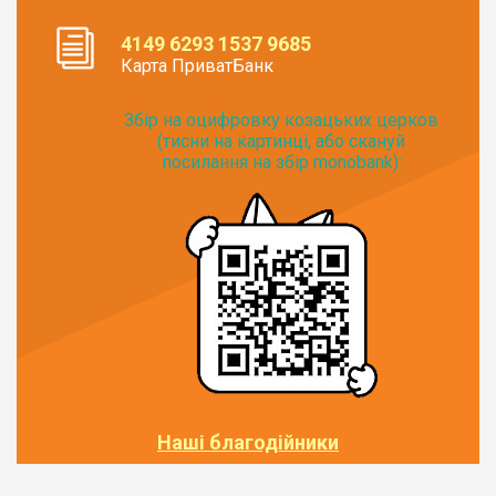
4149 6293 1537 9685
Карта ПриватБанк
Збір на оцифровку козацьких церков
(тисни на картинці, або скануй
посилання на збір monobank):
Наші благодійники