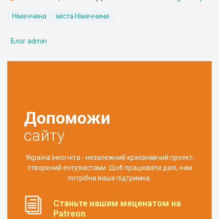
Німеччина
міста Німеччини
Блог admin
Допоможи
сайту
Україна Інкогніта - незалежний краєзнавчий проект,
створений ентузіастами. Щоб працювати далі, нам
потрібна ваша підтримка.
Станьте нашим меценатом на
Patreon