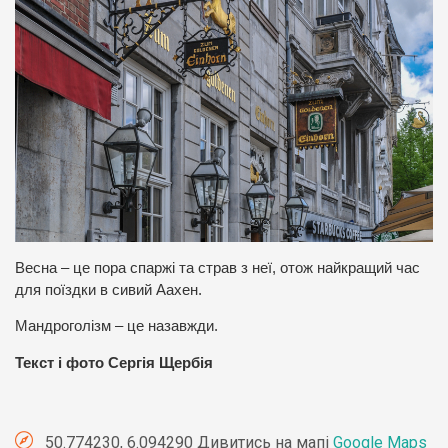
Весна – це пора спаржі та страв з неї, отож найкращий час
для поїздки в сивий Аахен.
Мандроголізм – це назавжди.
Текст і фото Сергія Щербія
50.774230, 6.094290 Дивитись на мапі
Google Maps