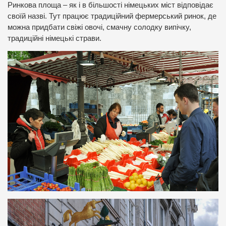
Ринкова площа – як і в більшості німецьких міст відповідає
своїй назві. Тут працює традиційний фермерський ринок, де
можна придбати свіжі овочі, смачну солодку випічку,
традиційні німецькі страви.