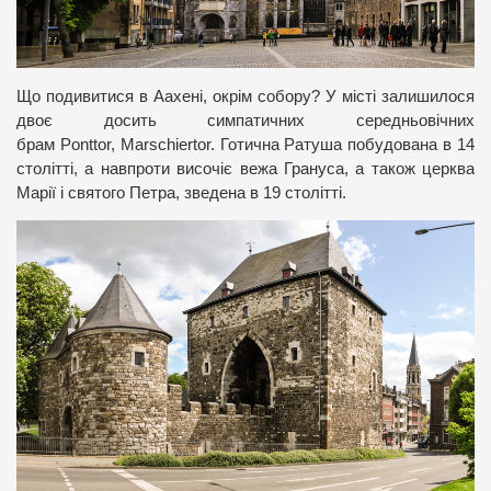
Що подивитися в Аахені, окрім собору? У місті залишилося
двоє досить симпатичних середньовічних
брам Ponttor, Marschiertor. Готична Ратуша побудована в 14
столітті, а навпроти височіє вежа Грануса, а також церква
Марії і святого Петра, зведена в 19 столітті.