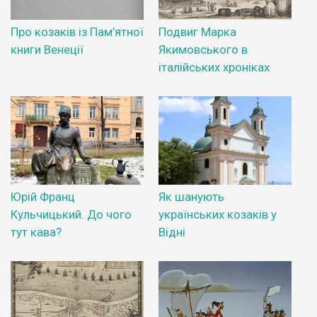
Про козаків із Пам’ятної
Подвиг Марка
книги Венеції
Якимовського в
італійських хроніках
Юрій Франц
Як шанують
Кульчицький. До чого
українських козаків у
тут кава?
Відні