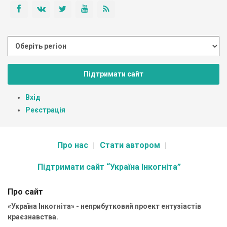
Підтримати сайт
Вхід
Реєстрація
Про нас
Стати автором
Підтримати сайт “Україна Інкогніта”
Про сайт
«Україна Інкогніта» - неприбутковий проект ентузіастів
краєзнавства.