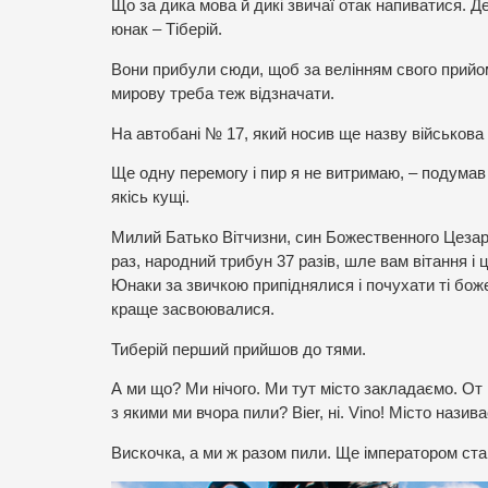
Що за дика мова й дикі звичаї отак напиватися. Де т
юнак – Тіберій.
Вони прибули сюди, щоб за велінням свого прийом
мирову треба теж відзначати.
На автобані № 17, який носив ще назву військова
Ще одну перемогу і пир я не витримаю, – подумав
якісь кущі.
Милий Батько Вітчизни, син Божественного Цезаря
раз, народний трибун 37 разів, шле вам вітання і ц
Юнаки за звичкою припіднялися і почухати ті боже
краще засвоювалися.
Тиберій перший прийшов до тями.
А ми що? Ми нічого. Ми тут місто закладаємо. От 
з якими ми вчора пили? Bier, ні. Vino! Місто назив
Вискочка, а ми ж разом пили. Ще імператором ста