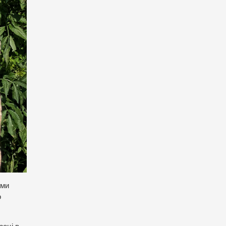
ними
о