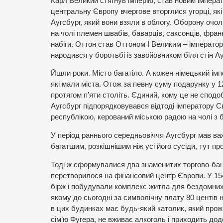
Карл Великий стягнув імперію, став новим імперато
центральну Європу вчергове вторглися угорці, які
Аугсбург, який вони взяли в облогу. Оборону очоли
на чолі племен швабів, баварців, саксонців, франк
набіги. Оттон став Оттоном І Великим – імперато
народився у боротьбі із завойовником біля стін Ау
Йшли роки. Місто багатіло. А кожен німецький імп
які мали міста. Отож за певну суму подарунку у 1
протягом п’яти століть. Єдиний, кому це не спод
Аугсбург підпорядковувався відтоді імператору С
республікою, керований міською радою на чолі з 
У період раннього середньовіччя Аугсбург мав важ
багатшим, розкішнішим ніж усі його сусіди, тут пр
Тоді ж сформувалися два знаменитих торгово-банкі
перетворилося на фінансовий центр Європи. У 154
бірж і побудували комплекс житла для бездомних 
якому до сьогодні за символічну плату 80 центів 
в цих будинках має будь-який католик, який прожи
сім’ю Фугера, не вживає алкоголь і приходить додо