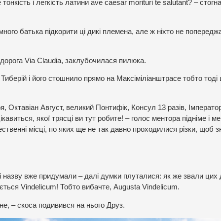
онкість і легкість латини ave caesar morituri te salutant? – стогн
ного батька підкорити ці дикі племена, але ж ніхто не попередж
 дорога Via Claudia, заклубочилася пилюка.
 Тиберій і його стошнило прямо на Максіміліанштрасе тобто тоді
, Октавіан Август, великий Понтифік, Консул 13 разів, Імперато
ікавиться, якої трясці ви тут робите! – голос ментора підніме і ме
ственні місці, по яких ще не так давно проходилися різки, щоб 
і назву вже придумали – далі думки плуталися: як же звали цих 
ається Vindelicum! Тобто вибачте, Augusta Vindelicum.
не, – скоса подивився на нього Друз.