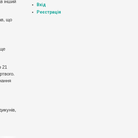
ав інший
Вхід
Реєстрація
ав, що
 ще
р 21
ртвого.
знання
дикунів,