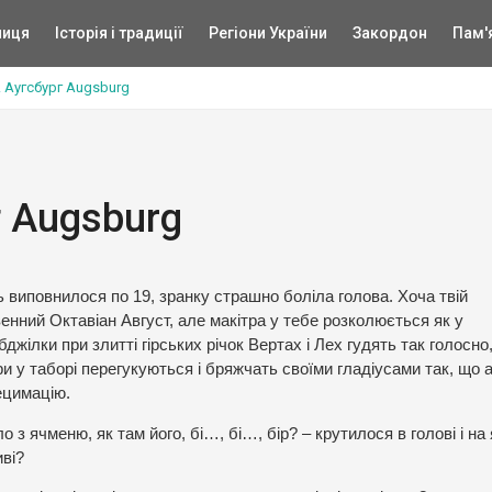
ниця
Історія і традиції
Регіони України
Закордон
Пам'
. Аугсбург Augsburg
г Augsburg
виповнилося по 19, зранку страшно боліла голова. Хоча твій
енний Октавіан Август, але макітра у тебе розколюється як у
джілки при злитті гірських річок Вертах і Лех гудять так голосно
ри у таборі перегукуються і бряжчать своїми гладіусами так, що 
децимацію.
 з ячменю, як там його, бі…, бі…, бір? – крутилося в голові і на 
иві?