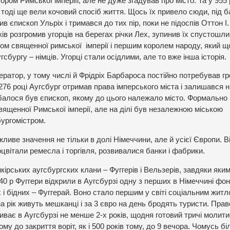
ром Римської імперіїі, але не дуже згадував про місто. Та у 955 
 тоді ще вели кочовий спосіб життя. Щось їх привело сюди, під б
в єпископ Ульріх і тримався до тих пір, поки не підоспів Оттон I
ів розгромив угорців на берегах річки Лех, зупинив їх спустошли
ром священної римської імперії і першим королем народу, який щ
гсбургу – німців. Угорці стали осідлими, але то вже інша історія.
ератор, у тому числі й Фрідріх Барбароса постійно потребував г
276 році Аугсбург отримав права імперського міста і залишався 
обалося був єпископ, якому до цього належало місто. Формально
вященної Римської імперії, але на ділі був незалежною міською
бургомістром.
ливе значення не тільки в долі Німеччини, але й усієї Європи. В
оцвітали ремесла і торгівля, розвивалися банки і фабрики.
рських аугсбургских клани – Фуггерів і Вельзерів, завдяки яким
0 р Фуггери відкрили в Аугсбурзі одну з перших в Німеччині фо
і бідних – Фуггерай. Воно стало першим у світі соціальним житл
на рік живуть мешканці і за 3 євро на день бродять туристи. Пра
ває в Аугсбурзі не менше 2-х років, щодня готовий тричі молити
му до закриття воріт, як і 500 років тому, до 9 вечора. Чомусь б