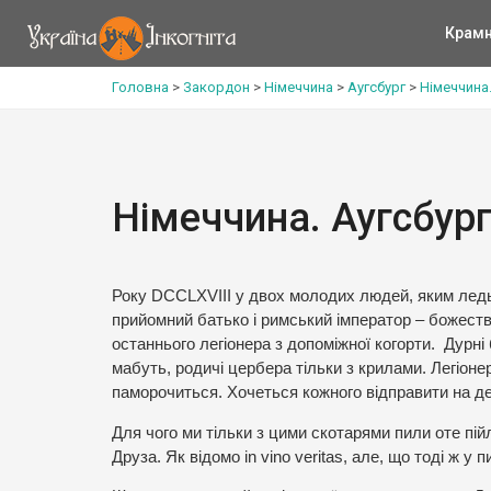
Крам
Головна
>
Закордон
>
Німеччина
>
Аугсбург
>
Німеччина
Німеччина. Аугсбур
Року DCCLXVIII у двох молодих людей, яким ледь 
прийомний батько і римський імператор – божеств
останнього легіонера з допоміжної когорти. Дурні б
мабуть, родичі цербера тільки з крилами. Легіоне
паморочиться. Хочеться кожного відправити на 
Для чого ми тільки з цими скотарями пили оте пійло
Друза. Як відомо in vino veritas, але, що тоді ж у п