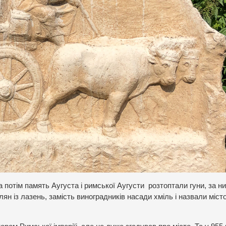
а потім память Аугуста і римської Аугусти розтоптали гуни, за 
н із лазень, замість виноградників насади хміль і назвали міст