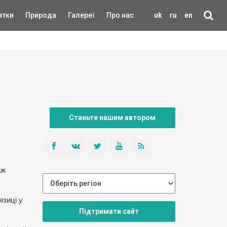
ятки
Природа
Галереї
Про нас
uk
ru
en
Станьте нашим автором
,
аж
язиці у
Підтримати сайт