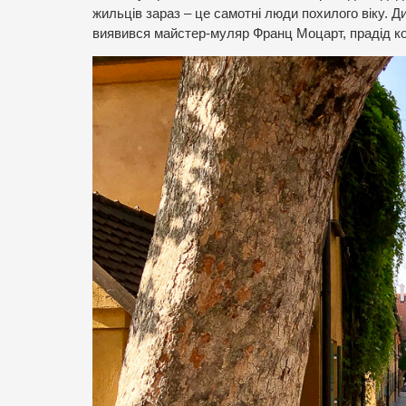
жильців зараз – це самотні люди похилого віку.
виявився майстер-муляр Франц Моцарт, прадід 