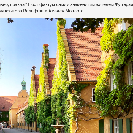
 Дивно, правда? Пост фактум самим знаменитим жителем Фуггерай
композитора Вольфганга Амадея Моцарта.