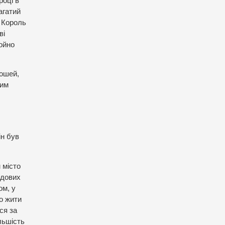
році в
агатий
. Король
ві
ойно
рошей,
ним
ін був
 місто
ндових
ом, у
во жити
ся за
ільшість