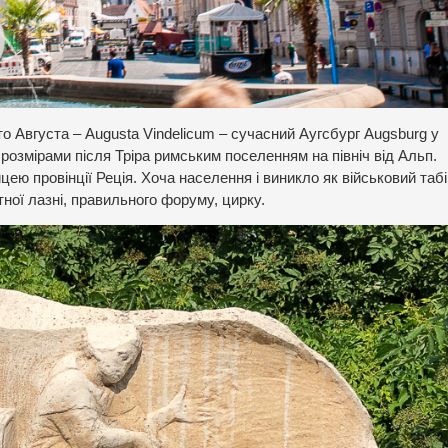
сто Августа – Augusta Vindelicum – сучасний Аугсбург Augsburg у
 розмірами після Тріра римським поселенням на північ від Альп.
цею провінції Реція. Хоча населення і виникло як військовий табі
ної лазні, правильного форуму, цирку.