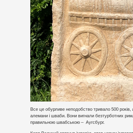
Все це обурливе неподобство тривало 500 років, 
алемани і шваби. Вони вигнали безтурботних римля
правильною швабською – Аугсбург.