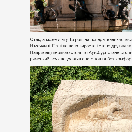
Отак, а може й ні у 15 році нашої ери, виникло мі
Німеччині. Пізніше воно виросте і стане другим за
Наприкінці першого століття Аугсбург стане столи
римський вояк не уявляв свого життя без комфорт