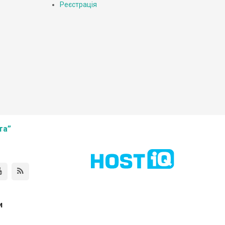
Реєстрація
та”
и