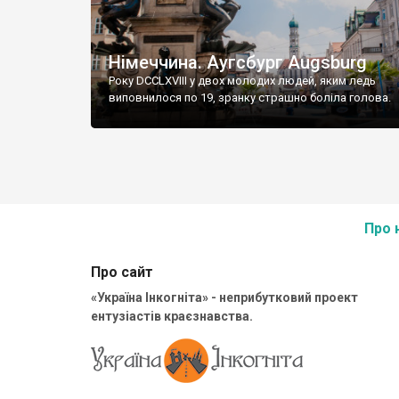
Німеччина. Аугсбург Augsburg
Року DCCLXVIII у двох молодих людей, яким ледь
виповнилося по 19, зранку страшно боліла голова.
Про 
Про сайт
«Україна Інкогніта» - неприбутковий проект
ентузіастів краєзнавства.