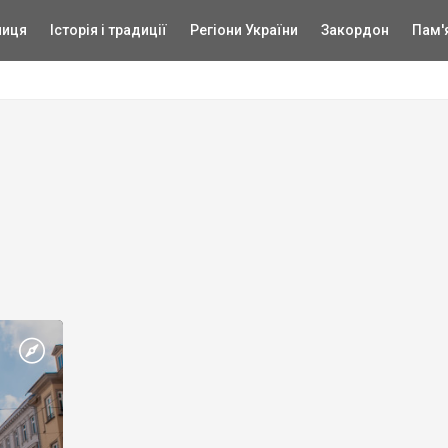
ниця
Історія і традиції
Регіони України
Закордон
Пам'