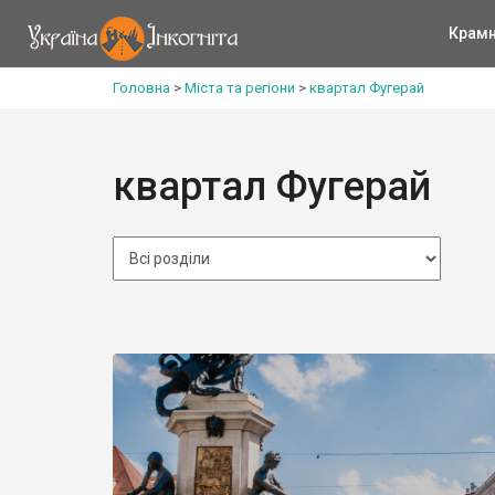
Крам
Головна
>
Міста та регіони
>
квартал Фугерай
квартал Фугерай